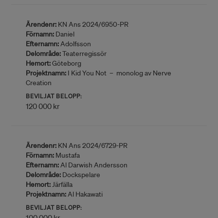
Ärendenr:
KN Ans 2024/6950-PR
Förnamn:
Daniel
Efternamn:
Adolfsson
Delområde:
Teaterregissör
Hemort:
Göteborg
Projektnamn:
I Kid You Not – monolog av Nerve
Creation
BEVILJAT BELOPP:
120 000 kr
Ärendenr:
KN Ans 2024/6729-PR
Förnamn:
Mustafa
Efternamn:
Al Darwish Andersson
Delområde:
Dockspelare
Hemort:
Järfälla
Projektnamn:
Al Hakawati
BEVILJAT BELOPP:
100 000 kr