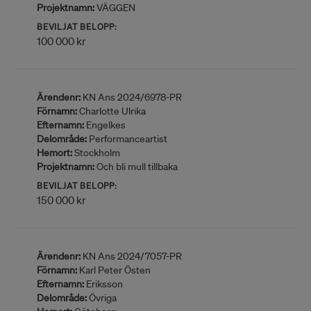
Projektnamn:
VÄGGEN
BEVILJAT BELOPP:
100 000 kr
Ärendenr:
KN Ans 2024/6978-PR
Förnamn:
Charlotte Ulrika
Efternamn:
Engelkes
Delområde:
Performanceartist
Hemort:
Stockholm
Projektnamn:
Och bli mull tillbaka
BEVILJAT BELOPP:
150 000 kr
Ärendenr:
KN Ans 2024/7057-PR
Förnamn:
Karl Peter Östen
Efternamn:
Eriksson
Delområde:
Övriga