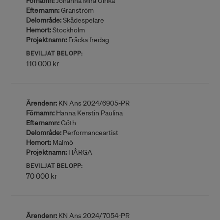
Förnamn:
Johanna Mira Ulrika
Efternamn:
Granström
Delområde:
Skådespelare
Hemort:
Stockholm
Projektnamn:
Fräcka fredag
BEVILJAT BELOPP:
110 000 kr
Ärendenr:
KN Ans 2024/6905-PR
Förnamn:
Hanna Kerstin Paulina
Efternamn:
Göth
Delområde:
Performanceartist
Hemort:
Malmö
Projektnamn:
HÅRGA
BEVILJAT BELOPP:
70 000 kr
Ärendenr:
KN Ans 2024/7054-PR