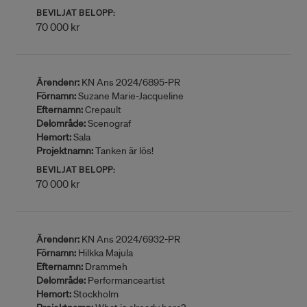
BEVILJAT BELOPP:
70 000 kr
Ärendenr:
KN Ans 2024/6895-PR
Förnamn:
Suzane Marie-Jacqueline
Efternamn:
Crepault
Delområde:
Scenograf
Hemort:
Sala
Projektnamn:
Tanken är lös!
BEVILJAT BELOPP:
70 000 kr
Ärendenr:
KN Ans 2024/6932-PR
Förnamn:
Hilkka Majula
Efternamn:
Drammeh
Delområde:
Performanceartist
Hemort:
Stockholm