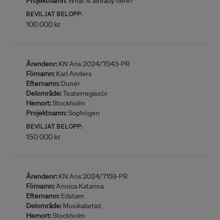
Projektnamn:
What is already here?
BEVILJAT BELOPP:
100 000 kr
Ärendenr:
KN Ans 2024/7043-PR
Förnamn:
Karl Anders
Efternamn:
Dunér
Delområde:
Teaterregissör
Hemort:
Stockholm
Projektnamn:
Sophögen
BEVILJAT BELOPP:
150 000 kr
Ärendenr:
KN Ans 2024/7159-PR
Förnamn:
Annica Katarina
Efternamn:
Edstam
Delområde:
Musikalartist
Hemort:
Stockholm