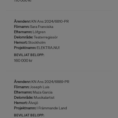
110 000 kr
Ärendenr:
KN Ans 2024/6810-PR
Förnamn:
Sara Franciska
Efternamn:
Löfgren
Delområde:
Teaterregissör
Hemort:
Stockholm
Projektnamn:
ELEKTRA.NU!
BEVILJAT BELOPP:
160 000 kr
Ärendenr:
KN Ans 2024/6889-PR
Förnamn:
Joseph Luis
Efternamn:
Maza Garcia
Delområde:
Musikalartist
Hemort:
Älvsjö
Projektnamn:
I Främmande Land
BEVILJAT BELOPP: