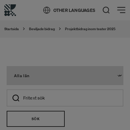
Öppna meny
OTHER LANGUAGES
Öppna sök
Startsida
Beviljade bidrag
Projektbidrag inom teater 2025
SÖK