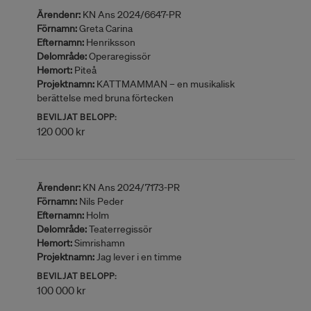
Ärendenr:
KN Ans 2024/6647-PR
Förnamn:
Greta Carina
Efternamn:
Henriksson
Delområde:
Operaregissör
Hemort:
Piteå
Projektnamn:
KATTMAMMAN – en musikalisk
berättelse med bruna förtecken
BEVILJAT BELOPP:
120 000 kr
Ärendenr:
KN Ans 2024/7173-PR
Förnamn:
Nils Peder
Efternamn:
Holm
Delområde:
Teaterregissör
Hemort:
Simrishamn
Projektnamn:
Jag lever i en timme
BEVILJAT BELOPP:
100 000 kr