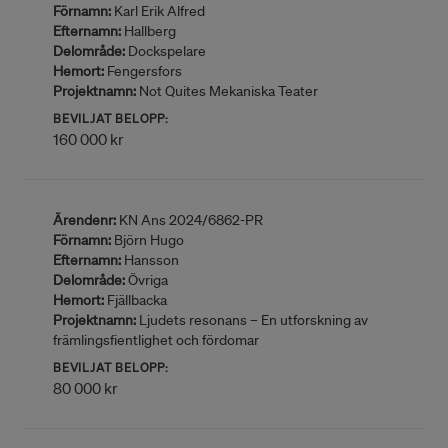
Förnamn:
Karl Erik Alfred
Efternamn:
Hallberg
Delområde:
Dockspelare
Hemort:
Fengersfors
Projektnamn:
Not Quites Mekaniska Teater
BEVILJAT BELOPP:
160 000 kr
Ärendenr:
KN Ans 2024/6862-PR
Förnamn:
Björn Hugo
Efternamn:
Hansson
Delområde:
Övriga
Hemort:
Fjällbacka
Projektnamn:
Ljudets resonans – En utforskning av
främlingsfientlighet och fördomar
BEVILJAT BELOPP:
80 000 kr