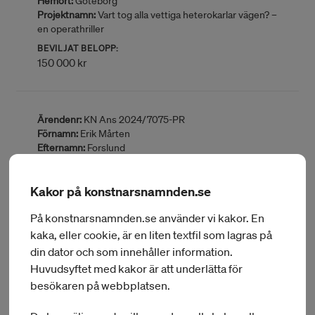
Hemort:
Göteborg
Projektnamn:
Vart tog alla vettiga heterokarlar vägen? –
en operathriller
BEVILJAT BELOPP:
150 000 kr
Ärendenr:
KN Ans 2024/7075-PR
Förnamn:
Erik Mårten
Efternamn:
Forslund
Delområde:
Operaregissör
Hemort:
Stockholm
Kakor på konstnarsnamnden.se
Projektnamn:
Mazeppa Revisited – (förstudie)
BEVILJAT BELOPP:
På konstnarsnamnden.se använder vi kakor. En
60 000 kr
kaka, eller cookie, är en liten textfil som lagras på
din dator och som innehåller information.
Huvudsyftet med kakor är att underlätta för
Ärendenr:
KN Ans 2024/6960-PR
besökaren på webbplatsen.
Förnamn:
Lilja
Efternamn:
Fredrikson