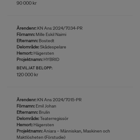
90 000 kr
Ärendenr:
KN Ans 2024/7034-PR
Förnamn:
Mille Eskil Naimi
Efternamn:
Bostedt
Delområde:
Skådespelare
Hemort:
Hägersten
Projektnamn:
HYBRID
BEVILJAT BELOPP:
120 000 kr
Ärendenr:
KN Ans 2024/7015-PR
Förnamn:
Emil Johan
Efternamn:
Brulin
Delområde:
Teaterregissör
Hemort:
Hägersten
Projektnamn:
Aniara – Människan, Maskinen och
Maktlösheten (Förstudie)