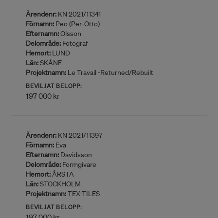
Ärendenr:
KN 2021/11341
Förnamn:
Peo (Per-Otto)
Efternamn:
Olsson
Delområde:
Fotograf
Hemort:
LUND
Län:
SKÅNE
Projektnamn:
Le Travail -Returned/Rebuilt
BEVILJAT BELOPP:
197 000 kr
Ärendenr:
KN 2021/11397
Förnamn:
Eva
Efternamn:
Davidsson
Delområde:
Formgivare
Hemort:
ÅRSTA
Län:
STOCKHOLM
Projektnamn:
TEX-TILES
BEVILJAT BELOPP:
197 000 kr