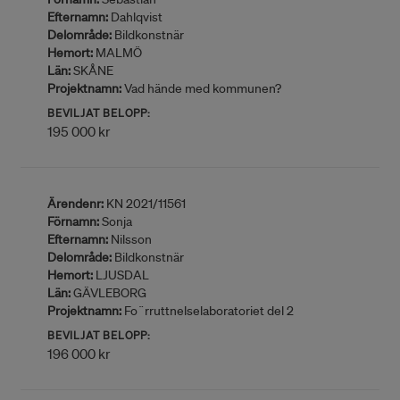
Efternamn:
Dahlqvist
Delområde:
Bildkonstnär
Hemort:
MALMÖ
Län:
SKÅNE
Projektnamn:
Vad hände med kommunen?
BEVILJAT BELOPP:
195 000 kr
Ärendenr:
KN 2021/11561
Förnamn:
Sonja
Efternamn:
Nilsson
Delområde:
Bildkonstnär
Hemort:
LJUSDAL
Län:
GÄVLEBORG
Projektnamn:
Fo¨rruttnelselaboratoriet del 2
BEVILJAT BELOPP:
196 000 kr