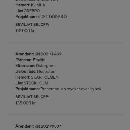
Hemort:
KUMLA
Län:
ÖREBRO
Projektnamn:
DET DÖDAS Ö
BEVILJAT BELOPP:
112 000 kr
Ärendenr:
KN 2021/11409
Förnamn:
Emelie
Efternamn:
Östergren
Delområde:
Illustratör
Hemort:
SKÄRHOLMEN
Län:
STOCKHOLM
Projektnamn:
Presenten, en mycket ovanlig bok.
BEVILJAT BELOPP:
135 000 kr
Ärendenr:
KN 2021/11637