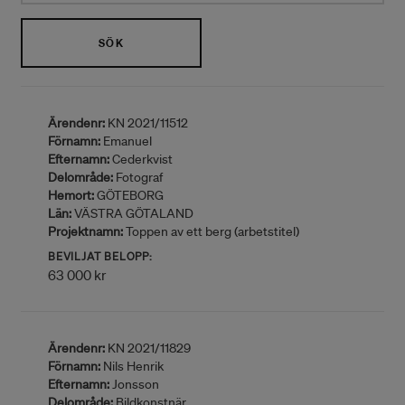
SÖK
Ärendenr:
KN 2021/11512
Förnamn:
Emanuel
Efternamn:
Cederkvist
Delområde:
Fotograf
Hemort:
GÖTEBORG
Län:
VÄSTRA GÖTALAND
Projektnamn:
Toppen av ett berg (arbetstitel)
BEVILJAT BELOPP:
63 000 kr
Ärendenr:
KN 2021/11829
Förnamn:
Nils Henrik
Efternamn:
Jonsson
Delområde:
Bildkonstnär