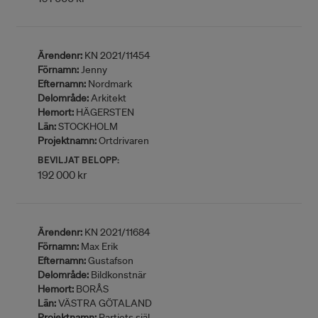
Ärendenr:
KN 2021/11454
Förnamn:
Jenny
Efternamn:
Nordmark
Delområde:
Arkitekt
Hemort:
HÄGERSTEN
Län:
STOCKHOLM
Projektnamn:
Ortdrivaren
BEVILJAT BELOPP:
192 000 kr
Ärendenr:
KN 2021/11684
Förnamn:
Max Erik
Efternamn:
Gustafson
Delområde:
Bildkonstnär
Hemort:
BORÅS
Län:
VÄSTRA GÖTALAND
Projektnamn:
Partiets själ