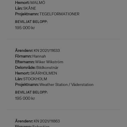
Hemort:
MALMÖ
Län:
SKÅNE
Projektnamn:
TEGELFORMATIONER
BEVILJAT BELOPP:
195 000 kr
Ärendenr:
KN 2021/11633
Förnamn:
Hannah
Efternamn:
Wiker Wikström
Delområde:
Bildkonstnär
Hemort:
SKÄRHOLMEN
Län:
STOCKHOLM
Projektnamn:
Weather Station / Väderstation
BEVILJAT BELOPP:
195 000 kr
Ärendenr:
KN 2021/11863
Förnamn:
Sebastian