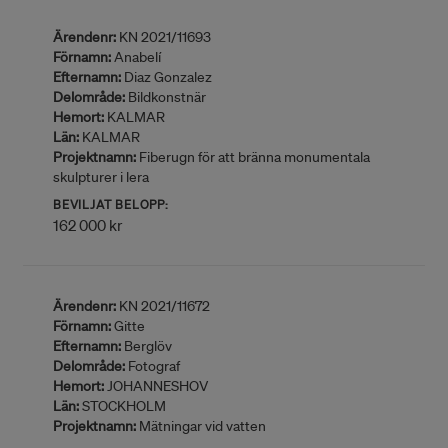
Ärendenr:
KN 2021/11693
Förnamn:
Anabelí
Efternamn:
Diaz Gonzalez
Delområde:
Bildkonstnär
Hemort:
KALMAR
Län:
KALMAR
Projektnamn:
Fiberugn för att bränna monumentala
skulpturer i lera
BEVILJAT BELOPP:
162 000 kr
Ärendenr:
KN 2021/11672
Förnamn:
Gitte
Efternamn:
Berglöv
Delområde:
Fotograf
Hemort:
JOHANNESHOV
Län:
STOCKHOLM
Projektnamn:
Mätningar vid vatten