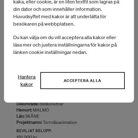
kaka, eller cookie, är en liten textfil som lagras på
Ärendenr:
KN 2021/11594
din dator och som innehåller information.
Förnamn:
Chiara
Efternamn:
Bugatti
Huvudsyftet med kakor är att underlätta för
Delområde:
Bildkonstnär
besökaren på webbplatsen.
Hemort:
STOCKHOLM
Län:
STOCKHOLM
Du kan välja om du vill acceptera alla kakor eller
Projektnamn:
Rehearsing Brutality, until it is totally
läsa mer och justera inställningarna för kakor på
destroyed, Part II
länken cookie inställningar nedan.
BEVILJAT BELOPP:
191 000 kr
Hantera
ACCEPTERA ALLA
kakor
Ärendenr:
KN 2021/11790
Förnamn:
Ellisif
Efternamn:
Hals
Delområde:
Bildkonstnär
Hemort:
MALMÖ
Län:
SKÅNE
Projektnamn:
Torrnålsanimation
BEVILJAT BELOPP:
191 000 kr