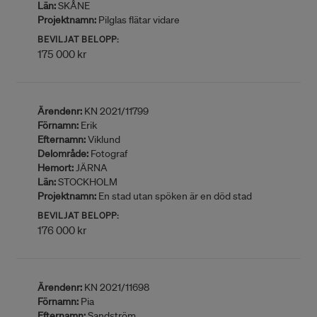
Län:
SKÅNE
Projektnamn:
Pilglas flätar vidare
BEVILJAT BELOPP:
175 000 kr
Ärendenr:
KN 2021/11799
Förnamn:
Erik
Efternamn:
Viklund
Delområde:
Fotograf
Hemort:
JÄRNA
Län:
STOCKHOLM
Projektnamn:
En stad utan spöken är en död stad
BEVILJAT BELOPP:
176 000 kr
Ärendenr:
KN 2021/11698
Förnamn:
Pia
Efternamn:
Sandström