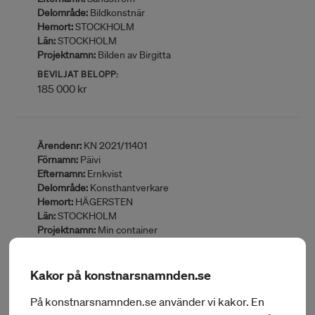
Delområde:
Bildkonstnär
Hemort:
STOCKHOLM
Län:
STOCKHOLM
Projektnamn:
Bilden av Birgitta
BEVILJAT BELOPP:
185 000 kr
Ärendenr:
KN 2021/11401
Förnamn:
Päivi
Efternamn:
Ernkvist
Delområde:
Konsthantverkare
Hemort:
HÄGERSTEN
Län:
STOCKHOLM
Projektnamn:
Min container
BEVILJAT BELOPP:
187 000 kr
Kakor på konstnarsnamnden.se
På konstnarsnamnden.se använder vi kakor. En