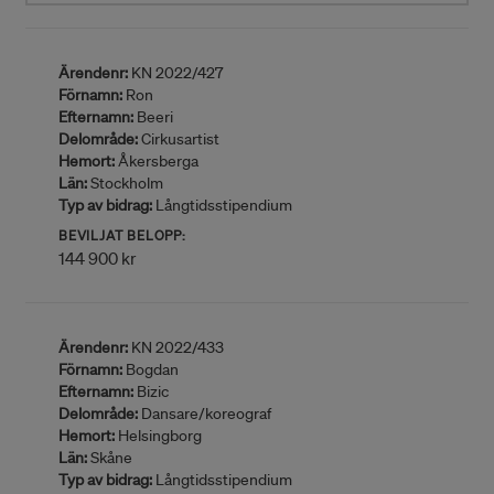
Ärendenr:
KN 2022/427
Förnamn:
Ron
Efternamn:
Beeri
Delområde:
Cirkusartist
Hemort:
Åkersberga
Län:
Stockholm
Typ av bidrag:
Långtidsstipendium
BEVILJAT BELOPP:
144 900 kr
Ärendenr:
KN 2022/433
Förnamn:
Bogdan
Efternamn:
Bizic
Delområde:
Dansare/koreograf
Hemort:
Helsingborg
Län:
Skåne
Typ av bidrag:
Långtidsstipendium