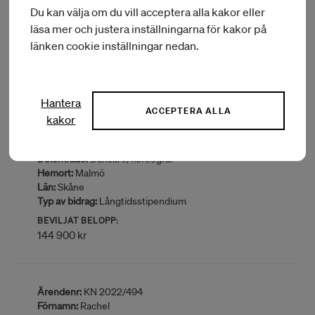
Du kan välja om du vill acceptera alla kakor eller
Län:
Stockholm
Typ av bidrag:
Långtidsstipendium
läsa mer och justera inställningarna för kakor på
länken cookie inställningar nedan.
BEVILJAT BELOPP:
144 900 kr
Hantera
ACCEPTERA ALLA
Ärendenr:
KN 2022/304
kakor
Förnamn:
Alma
Efternamn:
Söderberg
Delområde:
Dansare/koreograf
Hemort:
Malmö
Län:
Skåne
Typ av bidrag:
Långtidsstipendium
BEVILJAT BELOPP:
144 900 kr
Ärendenr:
KN 2022/494
Förnamn:
Rachel