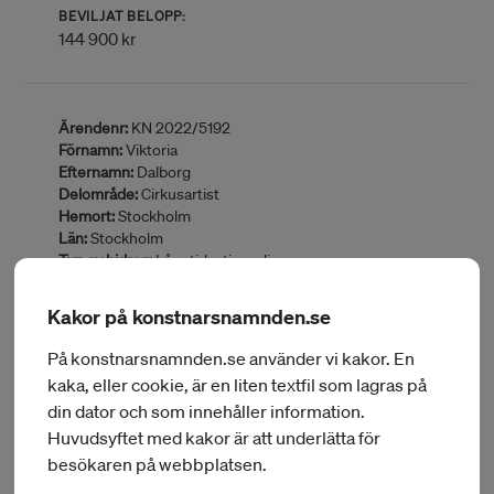
BEVILJAT BELOPP:
144 900 kr
Ärendenr:
KN 2022/5192
Förnamn:
Viktoria
Efternamn:
Dalborg
Delområde:
Cirkusartist
Hemort:
Stockholm
Län:
Stockholm
Typ av bidrag:
Långtidsstipendium
BEVILJAT BELOPP:
144 900 kr
Kakor på konstnarsnamnden.se
På konstnarsnamnden.se använder vi kakor. En
kaka, eller cookie, är en liten textfil som lagras på
Ärendenr:
KN 2022/493
din dator och som innehåller information.
Förnamn:
Bambam Meliki
Huvudsyftet med kakor är att underlätta för
Efternamn:
Frost
besökaren på webbplatsen.
Delområde:
Dansare/koreograf
Hemort:
Stockholm