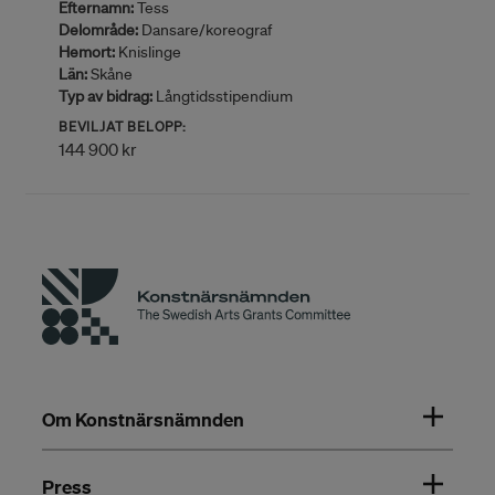
Efternamn:
Tess
Delområde:
Dansare/koreograf
Hemort:
Knislinge
Län:
Skåne
Typ av bidrag:
Långtidsstipendium
BEVILJAT BELOPP:
144 900 kr
Om Konstnärsnämnden
Press