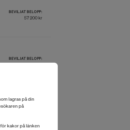
BEVILJAT BELOPP:
57 200 kr
BEVILJAT BELOPP:
57 200 kr
 som lagras på din
BEVILJAT BELOPP:
besökaren på
57 200 kr
a för kakor på länken