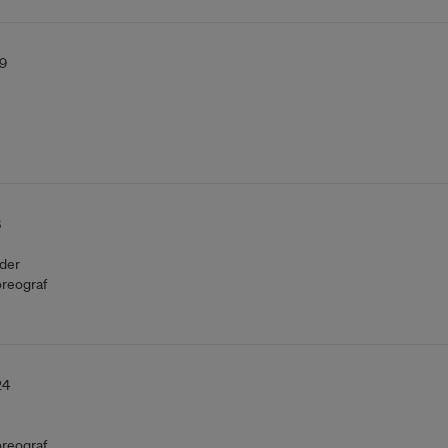
9
8
der
reograf
24
reograf