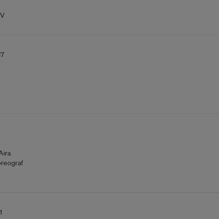
V
37
Aira
reograf
1