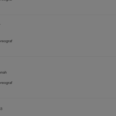
7
reograf
nnah
reograf
93