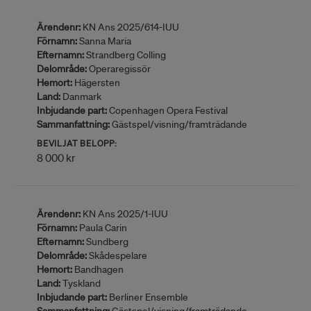
Ärendenr:
KN Ans 2025/614-IUU
Förnamn:
Sanna Maria
Efternamn:
Strandberg Colling
Delområde:
Operaregissör
Hemort:
Hägersten
Land:
Danmark
Inbjudande part:
Copenhagen Opera Festival
Sammanfattning:
Gästspel/visning/framträdande
BEVILJAT BELOPP:
8 000 kr
Ärendenr:
KN Ans 2025/1-IUU
Förnamn:
Paula Carin
Efternamn:
Sundberg
Delområde:
Skådespelare
Hemort:
Bandhagen
Land:
Tyskland
Inbjudande part:
Berliner Ensemble