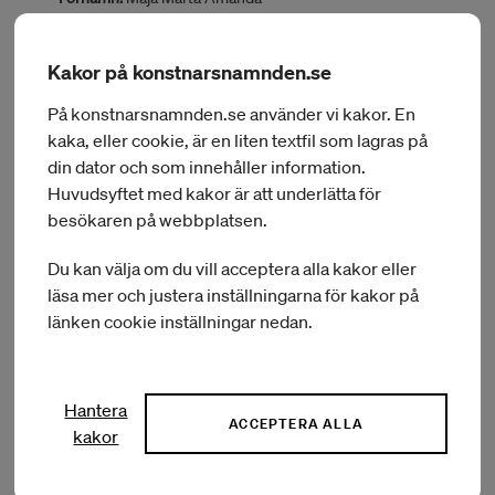
Efternamn:
Lindström
Delområde:
Ljusdesigner
Hemort:
Bagarmossen
Kakor på konstnarsnamnden.se
Land:
Danmark
Inbjudande part:
Copenhagen Opera Festival
På konstnarsnamnden.se använder vi kakor. En
Sammanfattning:
Gästspel/visning/framträdande
kaka, eller cookie, är en liten textfil som lagras på
BEVILJAT BELOPP:
din dator och som innehåller information.
8 000 kr
Huvudsyftet med kakor är att underlätta för
besökaren på webbplatsen.
Du kan välja om du vill acceptera alla kakor eller
Ärendenr:
KN Ans 2025/652-IUU
läsa mer och justera inställningarna för kakor på
Förnamn:
Per Isak Holger
Efternamn:
Nordström
länken cookie inställningar nedan.
Delområde:
Skådespelare
Hemort:
Växjö
Land:
Cypern
Inbjudande part:
The Cyprus Theatre Organisation
Hantera
ACCEPTERA ALLA
(THOC)
kakor
Sammanfattning:
Gästspel/visning/framträdande
BEVILJAT BELOPP: