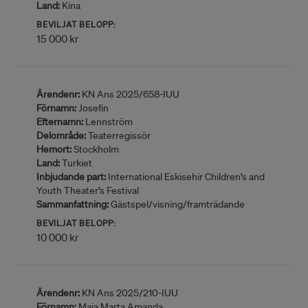
Land:
Kina
BEVILJAT BELOPP:
15 000 kr
Ärendenr:
KN Ans 2025/658-IUU
Förnamn:
Josefin
Efternamn:
Lennström
Delområde:
Teaterregissör
Hemort:
Stockholm
Land:
Turkiet
Inbjudande part:
International Eskisehir Children’s and
Youth Theater’s Festival
Sammanfattning:
Gästspel/visning/framträdande
BEVILJAT BELOPP:
10 000 kr
Ärendenr:
KN Ans 2025/210-IUU
Förnamn:
Maja Marta Amanda