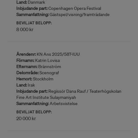
Land:
Danmark
Inbjudande part:
Copenhagen Opera Festival
Sammanfattning:
Gästspel/visning/framträdande
BEVILJAT BELOPP:
8 000 kr
Ärendenr:
KN Ans 2025/587-IUU
Förnamn:
Katrin Lovisa
Efternamn:
Brännström
Delområde:
Scenograf
Hemort:
Stockholm
Land:
Irak
Inbjudande part:
Regissör Dana Rauf / Teaterhögskolan
Fine Art Institute Sulaymaniyah
Sammanfattning:
Arbetsvistelse
BEVILJAT BELOPP:
20 000 kr