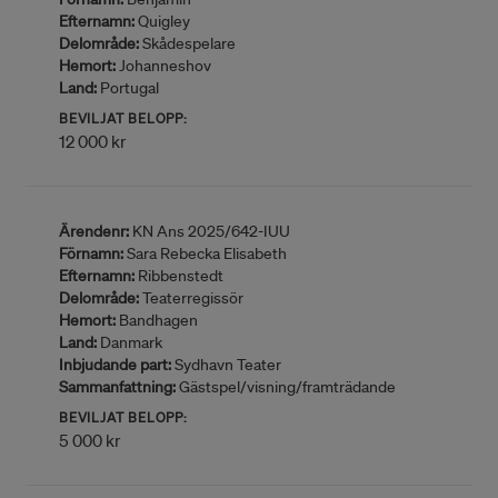
Efternamn:
Quigley
Delområde:
Skådespelare
Hemort:
Johanneshov
Land:
Portugal
BEVILJAT BELOPP:
12 000 kr
Ärendenr:
KN Ans 2025/642-IUU
Förnamn:
Sara Rebecka Elisabeth
Efternamn:
Ribbenstedt
Delområde:
Teaterregissör
Hemort:
Bandhagen
Land:
Danmark
Inbjudande part:
Sydhavn Teater
Sammanfattning:
Gästspel/visning/framträdande
BEVILJAT BELOPP:
5 000 kr