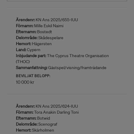
Ärendenr:
KN Ans 2025/655-IUU
Förnamn:
Mille Eskil Naimi
Efternamn:
Bostedt
Delområde:
Skådespelare
Hemort:
Hägersten
Land:
Cypern
Inbjudande part:
The Cyprus Theatre Organisation
(THOC)
Sammanfattning:
Gästspel/visning/framträdande
BEVILJAT BELOPP:
10 000 kr
Ärendenr:
KN Ans 2025/624-IUU
Förnamn:
Tora Anakin Darling Toni
Efternamn:
Botwid
Delområde:
Scenograf
Hemort:
Skärholmen