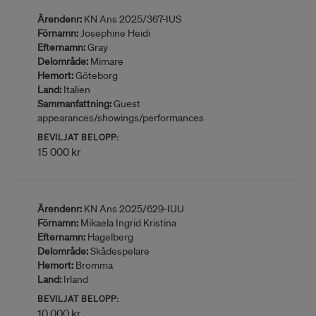
Ärendenr:
KN Ans 2025/367-IUS
Förnamn:
Josephine Heidi
Efternamn:
Gray
Delområde:
Mimare
Hemort:
Göteborg
Land:
Italien
Sammanfattning:
Guest
appearances/showings/performances
BEVILJAT BELOPP:
15 000 kr
Ärendenr:
KN Ans 2025/629-IUU
Förnamn:
Mikaela Ingrid Kristina
Efternamn:
Hagelberg
Delområde:
Skådespelare
Hemort:
Bromma
Land:
Irland
BEVILJAT BELOPP:
10 000 kr