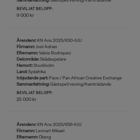
Sammanfattning:
Gästspel/visning/framträdande
BEVILJAT BELOPP:
9 000 kr
Ärendenr:
KN Ans 2025/630-IUU
Förnamn:
Joel Adrian
Efternamn:
Valois Rodriquez
Delområde:
Skådespelare
Hemort:
Stockholm
Land:
Sydafrika
Inbjudande part:
Pace / Pan African Creative Exchange
Sammanfattning:
Gästspel/visning/framträdande
BEVILJAT BELOPP:
25 000 kr
Ärendenr:
KN Ans 2025/656-IUU
Förnamn:
Lennart Mikael
Efternamn:
Öberg