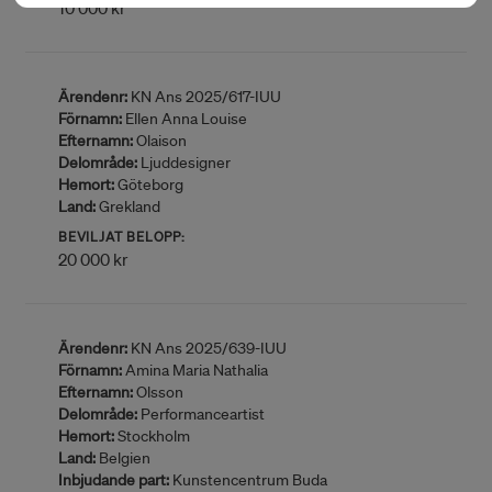
10 000 kr
Ärendenr:
KN Ans 2025/617-IUU
Förnamn:
Ellen Anna Louise
Efternamn:
Olaison
Delområde:
Ljuddesigner
Hemort:
Göteborg
Land:
Grekland
BEVILJAT BELOPP:
20 000 kr
Ärendenr:
KN Ans 2025/639-IUU
Förnamn:
Amina Maria Nathalia
Efternamn:
Olsson
Delområde:
Performanceartist
Hemort:
Stockholm
Land:
Belgien
Inbjudande part:
Kunstencentrum Buda