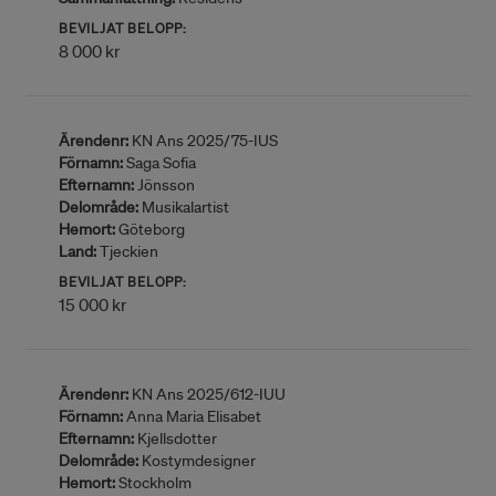
BEVILJAT BELOPP:
8 000 kr
Ärendenr:
KN Ans 2025/75-IUS
Förnamn:
Saga Sofia
Efternamn:
Jönsson
Delområde:
Musikalartist
Hemort:
Göteborg
Land:
Tjeckien
BEVILJAT BELOPP:
15 000 kr
Ärendenr:
KN Ans 2025/612-IUU
Förnamn:
Anna Maria Elisabet
Efternamn:
Kjellsdotter
Delområde:
Kostymdesigner
Hemort:
Stockholm