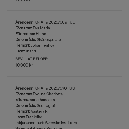
Ärendenr:
KN Ans 2025/609-IUU
Förnamn:
Eva Maria
Efternamn:
Hilton
Delområde:
Skådespelare
Hemort:
Johanneshov
Land:
Irland
BEVILJAT BELOPP:
10 000 kr
Ärendenr:
KN Ans 2025/570-IUU
Förnamn:
Evelina Charlotta
Efternamn:
Johansson
Delområde:
Scenograf
Hemort:
Västervik
Land:
Frankrike
Inbjudande part:
Svenska institutet
Sammanfattning:
Residens