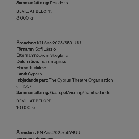
Sammanfattning:
Residens
BEVILJAT BELOPP:
8 000 kr
Ärendenr:
KN Ans 2025/653-IUU
Förnamn:
Sofi László
Efternamn:
Orem Skoglund
Delområde:
Teaterregissör
Hemort:
Malmö
Land:
Cypern
Inbjudande part:
The Cyprus Theatre Organisation
(THOC)
Sammanfattning:
Gästspel/visning/framträdande
BEVILJAT BELOPP:
10 000 kr
Ärendenr:
KN Ans 2025/597-IUU
Förnamn:
Benjamin