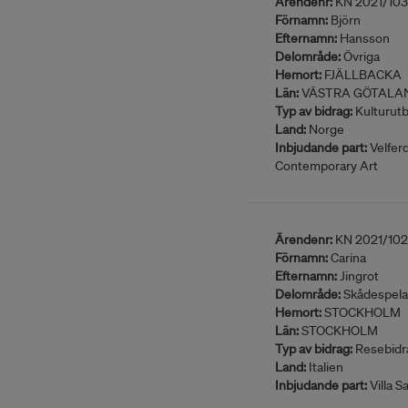
Ärendenr:
KN 2021/10
Förnamn:
Björn
Efternamn:
Hansson
Delområde:
Övriga
Hemort:
FJÄLLBACKA
Län:
VÄSTRA GÖTALA
Typ av bidrag:
Kulturutb
Land:
Norge
Inbjudande part:
Velfer
Contemporary Art
Ärendenr:
KN 2021/10
Förnamn:
Carina
Efternamn:
Jingrot
Delområde:
Skådespela
Hemort:
STOCKHOLM
Län:
STOCKHOLM
Typ av bidrag:
Resebidr
Land:
Italien
Inbjudande part:
Villa S