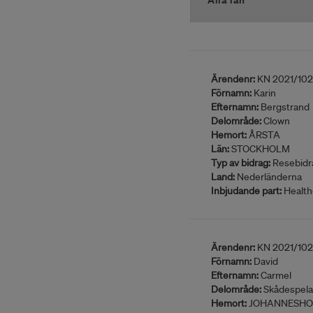
Ärendenr:
KN 2021/10
Förnamn:
Karin
Efternamn:
Bergstrand
Delområde:
Clown
Hemort:
ÅRSTA
Län:
STOCKHOLM
Typ av bidrag:
Resebidr
Land:
Nederländerna
Inbjudande part:
Health
Ärendenr:
KN 2021/10
Förnamn:
David
Efternamn:
Carmel
Delområde:
Skådespela
Hemort:
JOHANNESHO