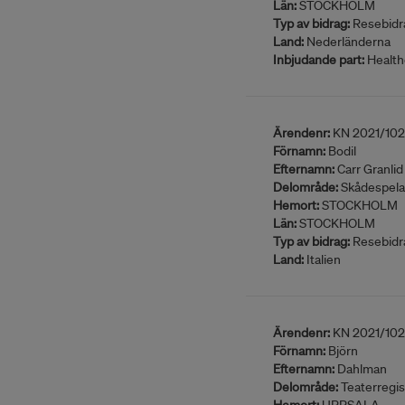
Län:
STOCKHOLM
Typ av bidrag:
Resebidr
Land:
Nederländerna
Inbjudande part:
Health
Ärendenr:
KN 2021/102
Förnamn:
Bodil
Efternamn:
Carr Granlid
Delområde:
Skådespela
Hemort:
STOCKHOLM
Län:
STOCKHOLM
Typ av bidrag:
Resebidr
Land:
Italien
Ärendenr:
KN 2021/102
Förnamn:
Björn
Efternamn:
Dahlman
Delområde:
Teaterregis