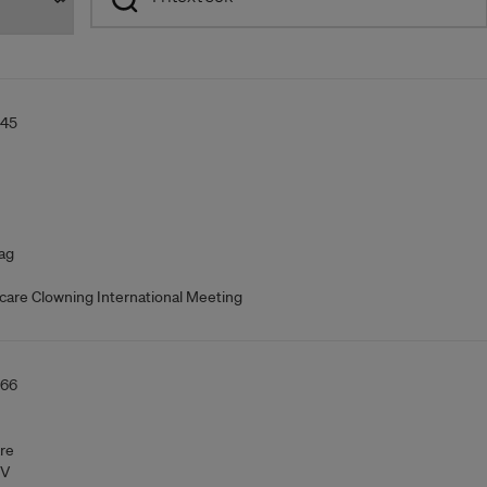
245
ag
care Clowning International Meeting
266
re
V