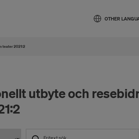
OTHER LANGU
m teater 2021:2
onellt utbyte och resebi
21:2