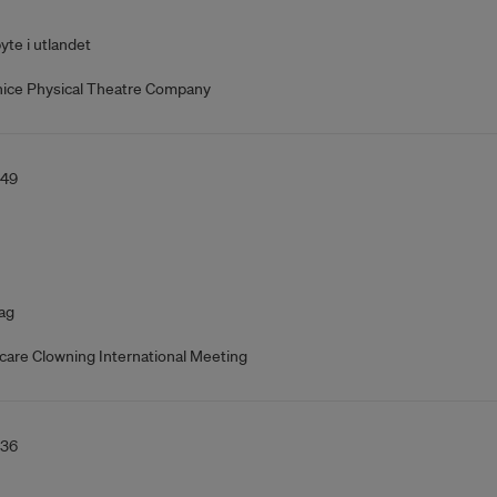
yte i utlandet
nice Physical Theatre Company
249
ag
care Clowning International Meeting
236