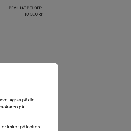
BEVILJAT BELOPP:
10 000 kr
BEVILJAT BELOPP:
6 000 kr
 som lagras på din
besökaren på
a för kakor på länken