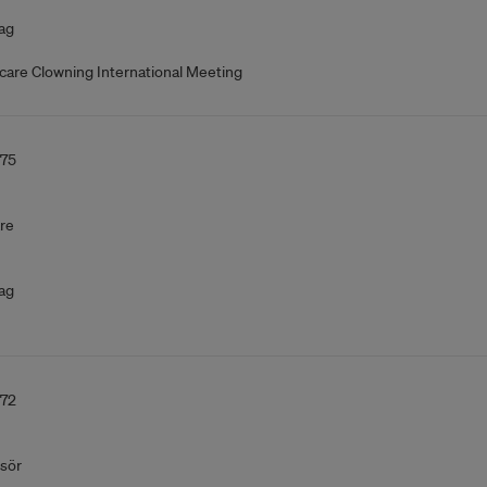
ag
care Clowning International Meeting
75
re
ag
72
sör