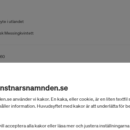
yte i utlandet
k Messingkvintett
260
onstnarsnamnden.se
yte i utlandet
se använder vi kakor. En kaka, eller cookie, är en liten textfil
care Clowning International Meeting
åller information. Huvudsyftet med kakor är att underlätta för 
ill acceptera alla kakor eller läsa mer och justera inställningarn
57