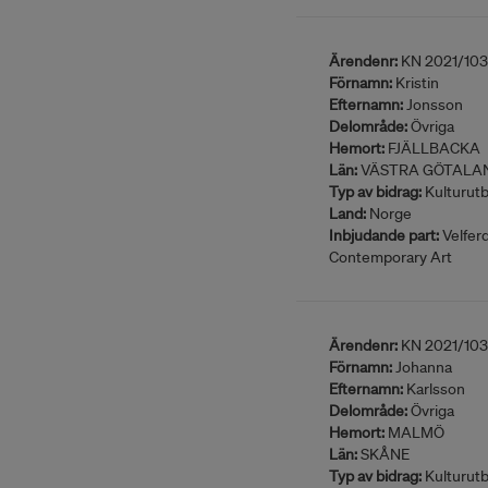
Ärendenr:
KN 2021/10
Förnamn:
Kristin
Efternamn:
Jonsson
Delområde:
Övriga
Hemort:
FJÄLLBACKA
Län:
VÄSTRA GÖTALA
Typ av bidrag:
Kulturutb
Land:
Norge
Inbjudande part:
Velfer
Contemporary Art
Ärendenr:
KN 2021/10
Förnamn:
Johanna
Efternamn:
Karlsson
Delområde:
Övriga
Hemort:
MALMÖ
Län:
SKÅNE
Typ av bidrag:
Kulturutb