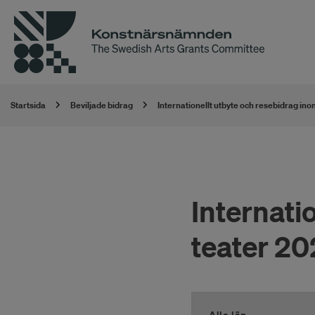
Startsida
Beviljade bidrag
Internationellt utbyte och resebidrag ino
Internati
teater 20