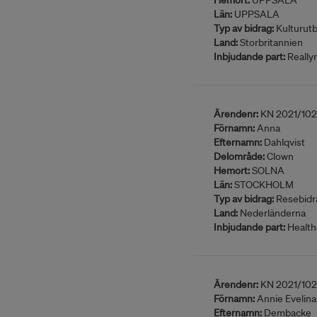
Hemort:
UPPSALA
Län:
UPPSALA
Typ av bidrag:
Kulturutb
Land:
Storbritannien
Inbjudande part:
Really
Ärendenr:
KN 2021/10
Förnamn:
Anna
Efternamn:
Dahlqvist
Delområde:
Clown
Hemort:
SOLNA
Län:
STOCKHOLM
Typ av bidrag:
Resebidr
Land:
Nederländerna
Inbjudande part:
Health
Ärendenr:
KN 2021/10
Förnamn:
Annie Evelina
Efternamn:
Dembacke