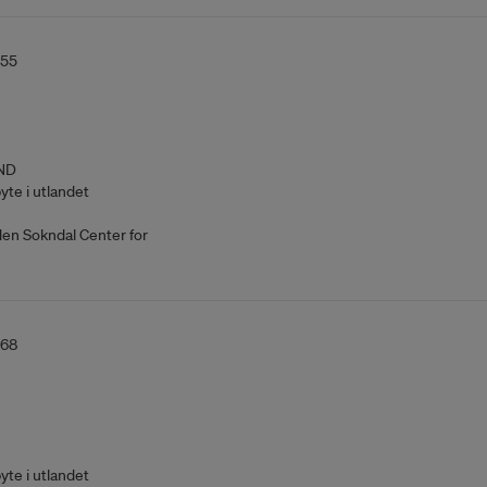
355
ND
yte i utlandet
den Sokndal Center for
368
yte i utlandet