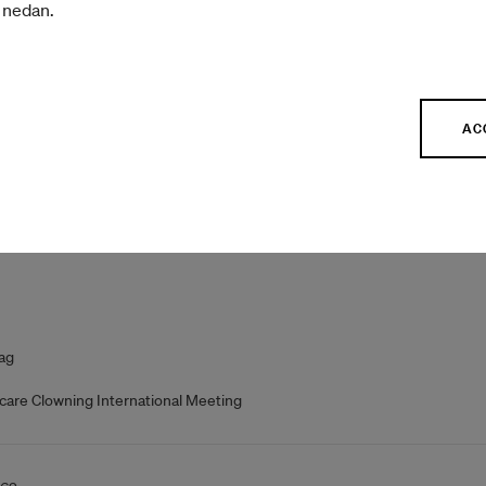
r nedan.
re
ND
ag
AC
259
ag
care Clowning International Meeting