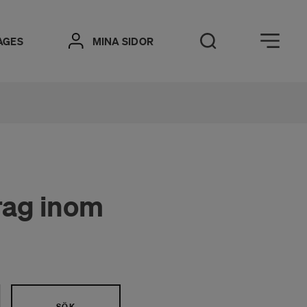
Öppna meny
AGES
MINA SIDOR
Öppna sök
drag inom
SÖK