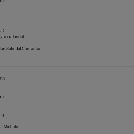
362
ND
yte i utlandet
den Sokndal Center for
295
re
ag
an Michele