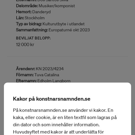
Delområde:
Musiker/komponist
Hemort:
Danderyd
Län:
Stockholm
Typ av bidrag:
Kulturutbyte i utlandet
Sammanfattning:
Europaturné okt 2023
BEVILJAT BELOPP:
12 000 kr
Ärendenr:
KN 2023/4234
Förnamn:
Tuva Catalina
Efternamn:
Edholm Langborn
Delområde:
Musiker
Hemort:
Stockholm
Kakor på konstnarsnamnden.se
Län:
Stockholm
Typ av bidrag:
Kulturutbyte i Sverige
På konstnarsnamnden.se använder vi kakor. En
Sammanfattning:
Inbjudan av J. Eriksson, T. Andersson
kaka, eller cookie, är en liten textfil som lagras på
och S. Bishop (AUS) jun-jul 2023
din dator och som innehåller information.
BEVILJAT BELOPP:
60 000 kr
Huvudsyftet med kakor är att underlätta för