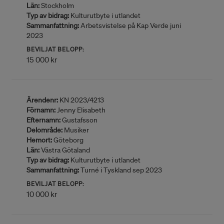
Län:
Stockholm
Typ av bidrag:
Kulturutbyte i utlandet
Sammanfattning:
Arbetsvistelse på Kap Verde juni
2023
BEVILJAT BELOPP:
15 000 kr
Ärendenr:
KN 2023/4213
Förnamn:
Jenny Elisabeth
Efternamn:
Gustafsson
Delområde:
Musiker
Hemort:
Göteborg
Län:
Västra Götaland
Typ av bidrag:
Kulturutbyte i utlandet
Sammanfattning:
Turné i Tyskland sep 2023
BEVILJAT BELOPP:
10 000 kr