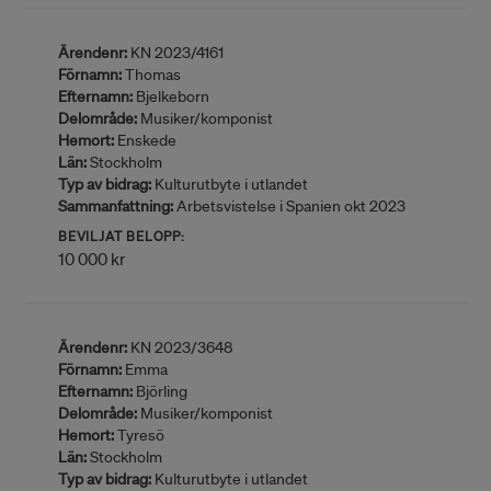
Ärendenr:
KN 2023/4161
Förnamn:
Thomas
Efternamn:
Bjelkeborn
Delområde:
Musiker/komponist
Hemort:
Enskede
Län:
Stockholm
Typ av bidrag:
Kulturutbyte i utlandet
Sammanfattning:
Arbetsvistelse i Spanien okt 2023
BEVILJAT BELOPP:
10 000 kr
Ärendenr:
KN 2023/3648
Förnamn:
Emma
Efternamn:
Björling
Delområde:
Musiker/komponist
Hemort:
Tyresö
Län:
Stockholm
Typ av bidrag:
Kulturutbyte i utlandet