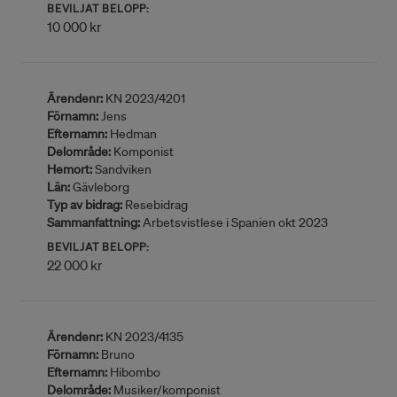
BEVILJAT BELOPP:
10 000 kr
Ärendenr:
KN 2023/4201
Förnamn:
Jens
Efternamn:
Hedman
Delområde:
Komponist
Hemort:
Sandviken
Län:
Gävleborg
Typ av bidrag:
Resebidrag
Sammanfattning:
Arbetsvistlese i Spanien okt 2023
BEVILJAT BELOPP:
22 000 kr
Ärendenr:
KN 2023/4135
Förnamn:
Bruno
Efternamn:
Hibombo
Delområde:
Musiker/komponist