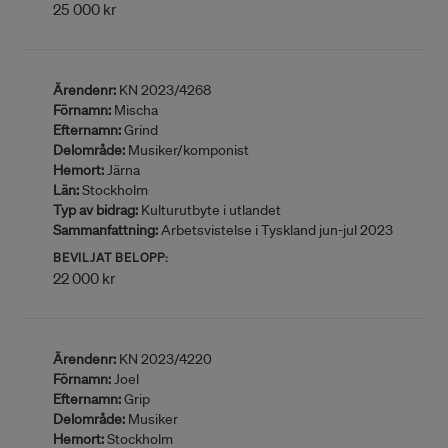
25 000 kr
Ärendenr:
KN 2023/4268
Förnamn:
Mischa
Efternamn:
Grind
Delområde:
Musiker/komponist
Hemort:
Järna
Län:
Stockholm
Typ av bidrag:
Kulturutbyte i utlandet
Sammanfattning:
Arbetsvistelse i Tyskland jun-jul 2023
BEVILJAT BELOPP:
22 000 kr
Ärendenr:
KN 2023/4220
Förnamn:
Joel
Efternamn:
Grip
Delområde:
Musiker
Hemort:
Stockholm