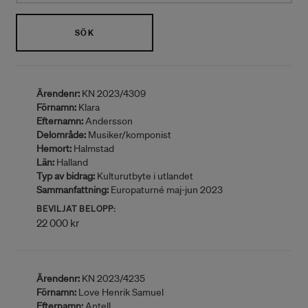
SÖK
Ärendenr:
KN 2023/4309
Förnamn:
Klara
Efternamn:
Andersson
Delområde:
Musiker/komponist
Hemort:
Halmstad
Län:
Halland
Typ av bidrag:
Kulturutbyte i utlandet
Sammanfattning:
Europaturné maj-jun 2023
BEVILJAT BELOPP:
22 000 kr
Ärendenr:
KN 2023/4235
Förnamn:
Love Henrik Samuel
Efternamn:
Antell