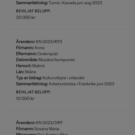
Sammanfattning:
Turné i Kanada jun-aug 2023
BEVILJAT BELOPP:
30 000 kr
Ärendenr:
KN 2023/4173
Förnamn:
Anna
Efternamn:
Cederquist
Delområde:
Musiker/komponist
Hemort:
Malmö
Län:
Skåne
Typ av bidrag:
Kulturutbyte i utlandet
Sammanfattning:
Arbetsvistelse i Frankrike juni 2023
BEVILJAT BELOPP:
10 000 kr
Ärendenr:
KN 2023/3417
Förnamn:
Susana Maria
Efternamn:
Dos Santos Silva