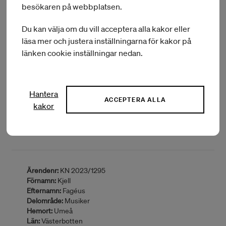
besökaren på webbplatsen.
Du kan välja om du vill acceptera alla kakor eller
Ärendenr:
KN 2023/4122
läsa mer och justera inställningarna för kakor på
Förnamn:
Hanna
länken cookie inställningar nedan.
Efternamn:
Ekström
Delområde:
Musiker/komponist
Hemort:
Stockholm
Län:
Stockholm
Hantera
Typ av bidrag:
Kulturutbyte i utlandet
ACCEPTERA ALLA
kakor
Sammanfattning:
Konsert i Danmark sep 2023
BEVILJAT BELOPP:
9 000 kr
Ärendenr:
KN 2023/1295
Förnamn:
Kjell
Efternamn:
Fagéus
Delområde:
Musiker
Hemort:
Umeå
Län:
Västerbotten