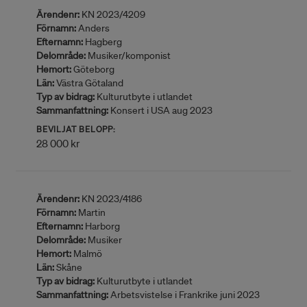
Ärendenr:
KN 2023/4209
Förnamn:
Anders
Efternamn:
Hagberg
Delområde:
Musiker/komponist
Hemort:
Göteborg
Län:
Västra Götaland
Typ av bidrag:
Kulturutbyte i utlandet
Sammanfattning:
Konsert i USA aug 2023
BEVILJAT BELOPP:
28 000 kr
Ärendenr:
KN 2023/4186
Förnamn:
Martin
Efternamn:
Harborg
Delområde:
Musiker
Hemort:
Malmö
Län:
Skåne
Typ av bidrag:
Kulturutbyte i utlandet
Sammanfattning:
Arbetsvistelse i Frankrike juni 2023