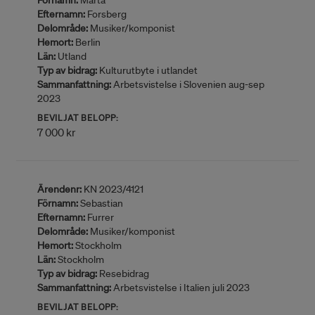
Förnamn:
Marta
Efternamn:
Forsberg
Delområde:
Musiker/komponist
Hemort:
Berlin
Län:
Utland
Typ av bidrag:
Kulturutbyte i utlandet
Sammanfattning:
Arbetsvistelse i Slovenien aug-sep
2023
BEVILJAT BELOPP:
7 000 kr
Ärendenr:
KN 2023/4121
Förnamn:
Sebastian
Efternamn:
Furrer
Delområde:
Musiker/komponist
Hemort:
Stockholm
Län:
Stockholm
Typ av bidrag:
Resebidrag
Sammanfattning:
Arbetsvistelse i Italien juli 2023
BEVILJAT BELOPP: