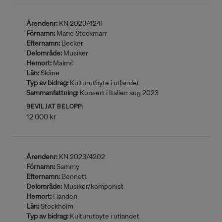
Ärendenr:
KN 2023/4241
Förnamn:
Marie Stockmarr
Efternamn:
Becker
Delområde:
Musiker
Hemort:
Malmö
Län:
Skåne
Typ av bidrag:
Kulturutbyte i utlandet
Sammanfattning:
Konsert i Italien aug 2023
BEVILJAT BELOPP:
12 000 kr
Ärendenr:
KN 2023/4202
Förnamn:
Sammy
Efternamn:
Bennett
Delområde:
Musiker/komponist
Hemort:
Handen
Län:
Stockholm
Typ av bidrag:
Kulturutbyte i utlandet