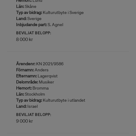
Hemort:
Lund
Län:
Skåne
Typ av bidrag:
Kulturutbyte i Sverige
Land:
Sverige
Inbjudande part:
S. Agnel
BEVILJAT BELOPP:
8 000 kr
Ärendenr:
KN 2021/9586
Förnamn:
Anders
Efternamn:
Lagerqvist
Delområde:
Musiker
Hemort:
Bromma
Län:
Stockholm
Typ av bidrag:
Kulturutbyte i utlandet
Land:
Israel
BEVILJAT BELOPP:
9 000 kr