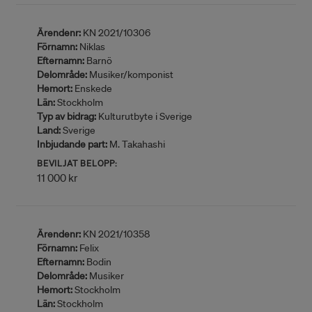
Ärendenr:
KN 2021/10306
Förnamn:
Niklas
Efternamn:
Barnö
Delområde:
Musiker/komponist
Hemort:
Enskede
Län:
Stockholm
Typ av bidrag:
Kulturutbyte i Sverige
Land:
Sverige
Inbjudande part:
M. Takahashi
BEVILJAT BELOPP:
11 000 kr
Ärendenr:
KN 2021/10358
Förnamn:
Felix
Efternamn:
Bodin
Delområde:
Musiker
Hemort:
Stockholm
Län:
Stockholm