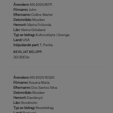
Ärendenr:
KN 2021/8071
Förnamn:
John
Efternamn:
Collins Wartel
Delområde:
Musiker
Hemort:
Västra Frölunda
Län:
Västra Götaland
Typ av bidrag:
Kulturutbyte i Sverige
Land:
USA
Inbjudande part:
T. Perkis
BEVILJAT BELOPP:
30 000 kr
Ärendenr:
KN 2021/10320
Förnamn:
Susana Maria
Efternamn:
Dos Santos Silva
Delområde:
Musiker
Hemort:
Danderyd
Län:
Stockholm
Typ av bidrag:
Resebidrag
Land:
Portugal