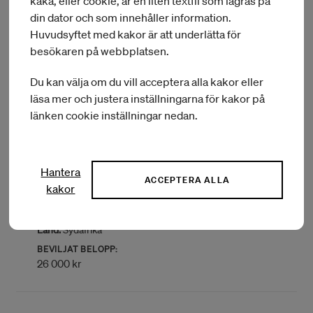
kaka, eller cookie, är en liten textfil som lagras på
Hemort:
Sollentuna
Län:
Stockholm
din dator och som innehåller information.
Typ av bidrag:
Kulturutbyte i utlandet
Huvudsyftet med kakor är att underlätta för
Land:
Jamaica
besökaren på webbplatsen.
BEVILJAT BELOPP:
21 000 kr
Du kan välja om du vill acceptera alla kakor eller
läsa mer och justera inställningarna för kakor på
länken cookie inställningar nedan.
Ärendenr:
KN 2021/10308
Förnamn:
Sören
Efternamn:
Hermansson
Hantera
Delområde:
Musiker
ACCEPTERA ALLA
kakor
Hemort:
Malmköping
Län:
Södermanland
Typ av bidrag:
Kulturutbyte i utlandet
Land:
Sydafrika
BEVILJAT BELOPP:
26 000 kr