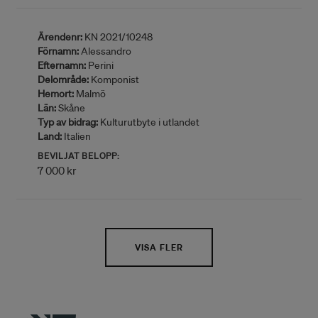
Ärendenr:
KN 2021/10248
Förnamn:
Alessandro
Efternamn:
Perini
Delområde:
Komponist
Hemort:
Malmö
Län:
Skåne
Typ av bidrag:
Kulturutbyte i utlandet
Land:
Italien
BEVILJAT BELOPP:
7 000 kr
VISA FLER