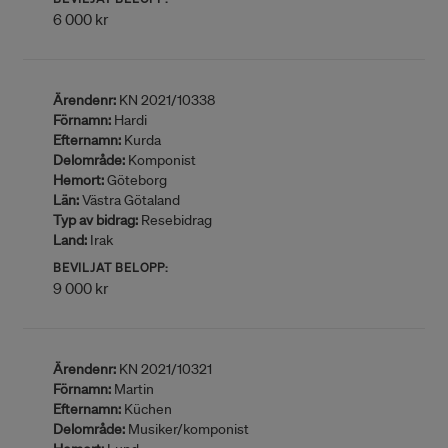
6 000 kr
Ärendenr:
KN 2021/10338
Förnamn:
Hardi
Efternamn:
Kurda
Delområde:
Komponist
Hemort:
Göteborg
Län:
Västra Götaland
Typ av bidrag:
Resebidrag
Land:
Irak
BEVILJAT BELOPP:
9 000 kr
Ärendenr:
KN 2021/10321
Förnamn:
Martin
Efternamn:
Küchen
Delområde:
Musiker/komponist