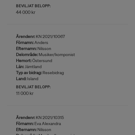
BEVILJAT BELOPP:
44 000 kr
Ärendenr:
KN 2021/10067
Förnamn:
Anders
Efternamn:
Nilsson
Delområde:
Musiker/komponist
Hemort:
Östersund
Län:
Jämtland
Typ av bidrag:
Resebidrag
Land:
Island
BEVILJAT BELOPP:
11 000 kr
Ärendenr:
KN 2021/10315
Förnamn:
Eva Alexandra
Efternamn:
Nilsson