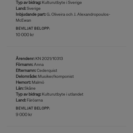
Typ av bidrag:
Kulturutbyte i Sverige
Land:
Sverige
Inbjudande part:
G. Oliveira och J. Alexandropoulos-
McEwan
BEVILJAT BELOPP:
10 000 kr
Ärendenr:
KN 2021/10313
Förnamn:
Anna
Efternamn:
Cederquist
Delområde:
Musiker/komponist
Hemort:
Malmö
Län:
Skåne
Typ av bidrag:
Kulturutbyte i utlandet
Land:
Färöarna
BEVILJAT BELOPP:
9 000 kr