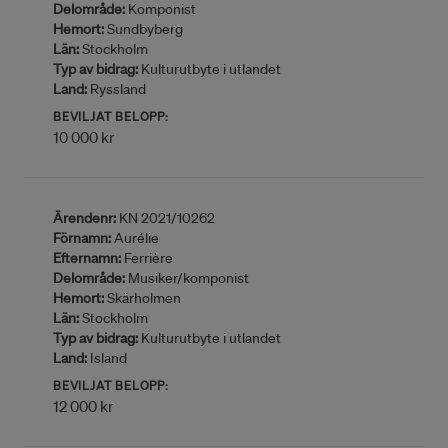
Delområde:
Komponist
Hemort:
Sundbyberg
Län:
Stockholm
Typ av bidrag:
Kulturutbyte i utlandet
Land:
Ryssland
BEVILJAT BELOPP:
10 000 kr
Ärendenr:
KN 2021/10262
Förnamn:
Aurélie
Efternamn:
Ferrière
Delområde:
Musiker/komponist
Hemort:
Skärholmen
Län:
Stockholm
Typ av bidrag:
Kulturutbyte i utlandet
Land:
Island
BEVILJAT BELOPP:
12 000 kr