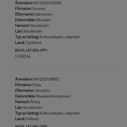
Ärendenr:
KN 2021/10294
Förnamn:
Gunnar
Efternamn:
Idenstam
Delområde:
Musiker
Hemort:
Stockholm
Län:
Stockholm
Typ av bidrag:
Kulturutbyte i utlandet
Land:
Tyskland
BEVILJAT BELOPP:
5 000 kr
Ärendenr:
KN 2021/9872
Förnamn:
Frida
Efternamn:
Jinnelöv
Delområde:
Musiker/komponist
Hemort:
Årsta
Län:
Stockholm
Typ av bidrag:
Kulturutbyte i utlandet
Land:
Finland
BEVILJAT BELOPP: