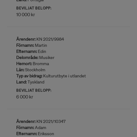
BEVILJAT BELOPP:
10 000 kr
Ärendenr:
KN 2021/9984
Förnamn:
Martin
Efternamn:
Edin
Delområde:
Musiker
Hemort:
Bromma
Län:
Stockholm
Typ av bidrag:
Kulturutbyte i utlandet
Land:
Tyskland
BEVILJAT BELOPP:
6 000 kr
Ärendenr:
KN 2021/10347
Förnamn:
Adam
Efternamn:
Eriksson