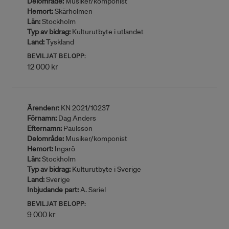
Delområde:
Musiker/komponist
Hemort:
Skärholmen
Län:
Stockholm
Typ av bidrag:
Kulturutbyte i utlandet
Land:
Tyskland
BEVILJAT BELOPP:
12 000 kr
Ärendenr:
KN 2021/10237
Förnamn:
Dag Anders
Efternamn:
Paulsson
Delområde:
Musiker/komponist
Hemort:
Ingarö
Län:
Stockholm
Typ av bidrag:
Kulturutbyte i Sverige
Land:
Sverige
Inbjudande part:
A. Sariel
BEVILJAT BELOPP:
9 000 kr