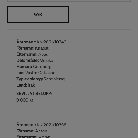
SÖK
Ärendenr:
KN 2021/10340
Förnamn:
Khabat
Efternamn:
Abas
Delområde:
Musiker
Hemort:
Göteborg
Län:
Västra Götaland
Typ av bidrag:
Resebidrag
Land:
Irak
BEVILJAT BELOPP:
9 000 kr
Ärendenr:
KN 2021/10366
Förnamn:
Anton
Efternamn:
Alfvén