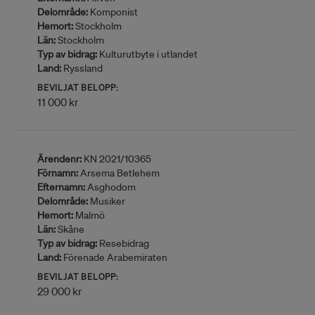
Delområde:
Komponist
Hemort:
Stockholm
Län:
Stockholm
Typ av bidrag:
Kulturutbyte i utlandet
Land:
Ryssland
BEVILJAT BELOPP:
11 000 kr
Ärendenr:
KN 2021/10365
Förnamn:
Arsema Betlehem
Efternamn:
Asghodom
Delområde:
Musiker
Hemort:
Malmö
Län:
Skåne
Typ av bidrag:
Resebidrag
Land:
Förenade Arabemiraten
BEVILJAT BELOPP:
29 000 kr