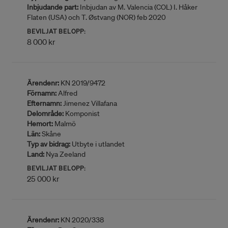
Inbjudande part:
Inbjudan av M. Valencia (COL) I. Håker
Flaten (USA) och T. Østvang (NOR) feb 2020
BEVILJAT BELOPP:
8 000 kr
Ärendenr:
KN 2019/9472
Förnamn:
Alfred
Efternamn:
Jimenez Villafana
Delområde:
Komponist
Hemort:
Malmö
Län:
Skåne
Typ av bidrag:
Utbyte i utlandet
Land:
Nya Zeeland
BEVILJAT BELOPP:
25 000 kr
Ärendenr:
KN 2020/338