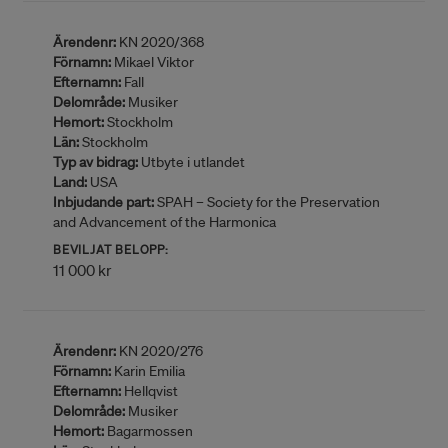
Ärendenr:
KN 2020/368
Förnamn:
Mikael Viktor
Efternamn:
Fall
Delområde:
Musiker
Hemort:
Stockholm
Län:
Stockholm
Typ av bidrag:
Utbyte i utlandet
Land:
USA
Inbjudande part:
SPAH – Society for the Preservation
and Advancement of the Harmonica
BEVILJAT BELOPP:
11 000 kr
Ärendenr:
KN 2020/276
Förnamn:
Karin Emilia
Efternamn:
Hellqvist
Delområde:
Musiker
Hemort:
Bagarmossen