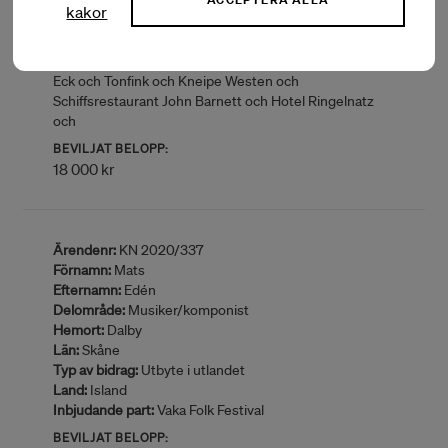
och The Independent Hotel och Spazio och Cascina
kakor
Bellaria och Appena Appena och Rote Lola och The
Shakespeare’s och Wohnzimmer Life im Piepenstock
och Freundlich & Kompetent och Levant och Rencks
Eck och Tonfink och Kneipe Westen och
Schiffsrestaurant John Barnett och Hotel Ringelnatz
och
BEVILJAT BELOPP:
18 000 kr
Ärendenr:
KN 2020/337
Förnamn:
Mats
Efternamn:
Edén
Delområde:
Musiker/komponist
Hemort:
Dalby
Län:
Skåne
Typ av bidrag:
Utbyte i utlandet
Land:
Island
Inbjudande part:
Vaka Folk Festival
BEVILJAT BELOPP: