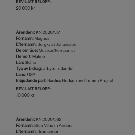
BEVILJAT BELOPP:
20 000 kr
Ärendenr:
KN 2020/351
Förnamn:
Magnus
Efternamn:
Borgkvist Johansson
Delområde:
Musiker/komponist
Hemort:
Malmö
Län:
Skåne
Typ av bidrag:
Utbyte i utlandet
Land:
USA
Inbjudande part:
Basilica Hudson and Lumen Project
BEVILJAT BELOPP:
10 000 kr
Ärendenr:
KN 2020/392
Förnamn:
Sten Vilhelm Anders
Efternamn:
Bromander