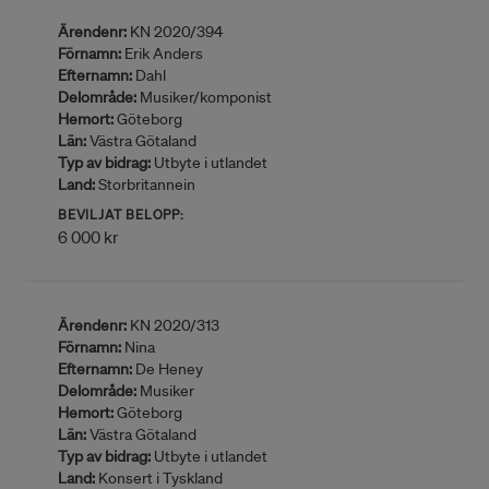
Ärendenr:
KN 2020/394
Förnamn:
Erik Anders
Efternamn:
Dahl
Delområde:
Musiker/komponist
Hemort:
Göteborg
Län:
Västra Götaland
Typ av bidrag:
Utbyte i utlandet
Land:
Storbritannein
BEVILJAT BELOPP:
6 000 kr
Ärendenr:
KN 2020/313
Förnamn:
Nina
Efternamn:
De Heney
Delområde:
Musiker
Hemort:
Göteborg
Län:
Västra Götaland
Typ av bidrag:
Utbyte i utlandet
Land:
Konsert i Tyskland