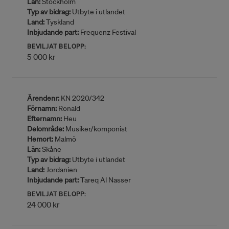
Län:
Stockholm
Typ av bidrag:
Utbyte i utlandet
Land:
Tyskland
Inbjudande part:
Frequenz Festival
BEVILJAT BELOPP:
5 000 kr
Ärendenr:
KN 2020/342
Förnamn:
Ronald
Efternamn:
Heu
Delområde:
Musiker/komponist
Hemort:
Malmö
Län:
Skåne
Typ av bidrag:
Utbyte i utlandet
Land:
Jordanien
Inbjudande part:
Tareq Al Nasser
BEVILJAT BELOPP:
24 000 kr