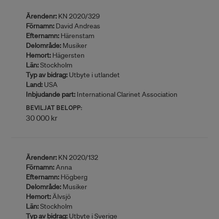
Ärendenr:
KN 2020/329
Förnamn:
David Andreas
Efternamn:
Härenstam
Delområde:
Musiker
Hemort:
Hägersten
Län:
Stockholm
Typ av bidrag:
Utbyte i utlandet
Land:
USA
Inbjudande part:
International Clarinet Association
BEVILJAT BELOPP:
30 000 kr
Ärendenr:
KN 2020/132
Förnamn:
Anna
Efternamn:
Högberg
Delområde:
Musiker
Hemort:
Älvsjö
Län:
Stockholm
Typ av bidrag:
Utbyte i Sverige