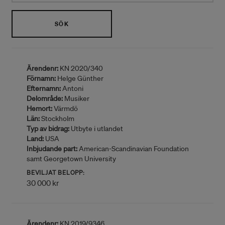
SÖK
Ärendenr:
KN 2020/340
Förnamn:
Helge Günther
Efternamn:
Antoni
Delområde:
Musiker
Hemort:
Värmdö
Län:
Stockholm
Typ av bidrag:
Utbyte i utlandet
Land:
USA
Inbjudande part:
American-Scandinavian Foundation
samt Georgetown University
BEVILJAT BELOPP:
30 000 kr
Ärendenr:
KN 2019/9346