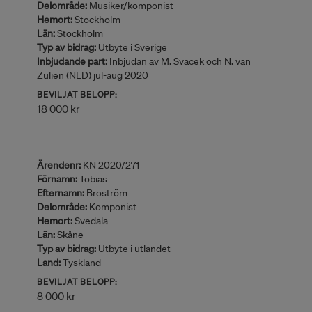
Delområde:
Musiker/komponist
Hemort:
Stockholm
Län:
Stockholm
Typ av bidrag:
Utbyte i Sverige
Inbjudande part:
Inbjudan av M. Svacek och N. van
Zulien (NLD) jul-aug 2020
BEVILJAT BELOPP:
18 000 kr
Ärendenr:
KN 2020/271
Förnamn:
Tobias
Efternamn:
Broström
Delområde:
Komponist
Hemort:
Svedala
Län:
Skåne
Typ av bidrag:
Utbyte i utlandet
Land:
Tyskland
BEVILJAT BELOPP:
8 000 kr