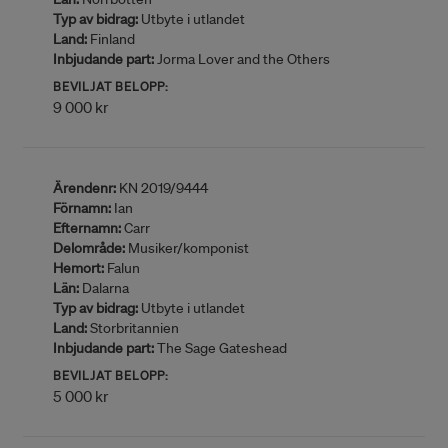
Typ av bidrag:
Utbyte i utlandet
Land:
Finland
Inbjudande part:
Jorma Lover and the Others
BEVILJAT BELOPP:
9 000 kr
Ärendenr:
KN 2019/9444
Förnamn:
Ian
Efternamn:
Carr
Delområde:
Musiker/komponist
Hemort:
Falun
Län:
Dalarna
Typ av bidrag:
Utbyte i utlandet
Land:
Storbritannien
Inbjudande part:
The Sage Gateshead
BEVILJAT BELOPP:
5 000 kr