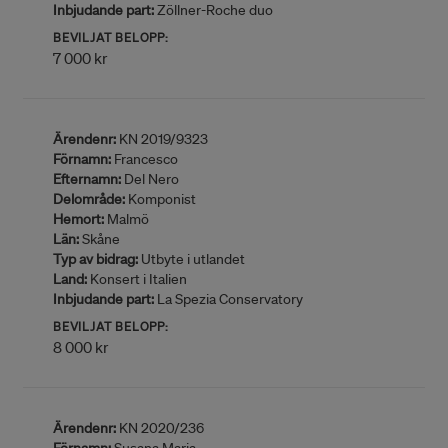
Inbjudande part:
Zöllner-Roche duo
BEVILJAT BELOPP:
7 000 kr
Ärendenr:
KN 2019/9323
Förnamn:
Francesco
Efternamn:
Del Nero
Delområde:
Komponist
Hemort:
Malmö
Län:
Skåne
Typ av bidrag:
Utbyte i utlandet
Land:
Konsert i Italien
Inbjudande part:
La Spezia Conservatory
BEVILJAT BELOPP:
8 000 kr
Ärendenr:
KN 2020/236