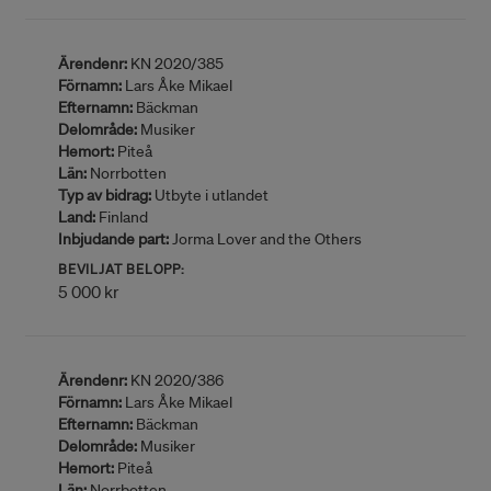
Ärendenr:
KN 2020/385
Förnamn:
Lars Åke Mikael
Efternamn:
Bäckman
Delområde:
Musiker
Hemort:
Piteå
Län:
Norrbotten
Typ av bidrag:
Utbyte i utlandet
Land:
Finland
Inbjudande part:
Jorma Lover and the Others
BEVILJAT BELOPP:
5 000 kr
Ärendenr:
KN 2020/386
Förnamn:
Lars Åke Mikael
Efternamn:
Bäckman
Delområde:
Musiker
Hemort:
Piteå
Län:
Norrbotten