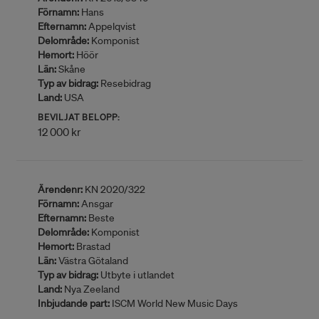
Förnamn:
Hans
Efternamn:
Appelqvist
Delområde:
Komponist
Hemort:
Höör
Län:
Skåne
Typ av bidrag:
Resebidrag
Land:
USA
BEVILJAT BELOPP:
12 000 kr
Ärendenr:
KN 2020/322
Förnamn:
Ansgar
Efternamn:
Beste
Delområde:
Komponist
Hemort:
Brastad
Län:
Västra Götaland
Typ av bidrag:
Utbyte i utlandet
Land:
Nya Zeeland
Inbjudande part:
ISCM World New Music Days