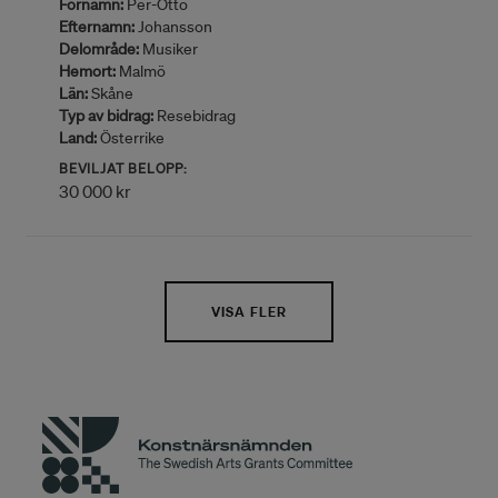
Förnamn:
Per-Otto
Efternamn:
Johansson
Delområde:
Musiker
Hemort:
Malmö
Län:
Skåne
Typ av bidrag:
Resebidrag
Land:
Österrike
BEVILJAT BELOPP:
30 000 kr
VISA FLER