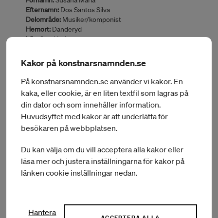
Förnamn:
Susana Maria
Efternamn:
Dos Santos Silva
Delområde:
Musiker/komponist
Hemort:
Danderyd
Län:
Stockholm
Typ av bidrag:
Utbyte i utlandet
Land:
Arbetsvistelse i Portugal mar
Kakor på konstnarsnamnden.se
Inbjudande part:
Musibéria och Ermo do Caos
På konstnarsnamnden.se använder vi kakor. En
BEVILJAT BELOPP:
5 000 kr
kaka, eller cookie, är en liten textfil som lagras på
din dator och som innehåller information.
Huvudsyftet med kakor är att underlätta för
besökaren på webbplatsen.
Ärendenr:
KN 2020/19
Förnamn:
John
Du kan välja om du vill acceptera alla kakor eller
Efternamn:
Dunsö
Delområde:
Musiker/komponist
läsa mer och justera inställningarna för kakor på
Hemort:
Malmö
länken cookie inställningar nedan.
Län:
Skåne
Typ av bidrag:
Utbyte i utlandet
Land:
Europa
Inbjudande part:
Santeria Paladini och Archi II Ritorno
Hantera
ACCEPTERA ALLA