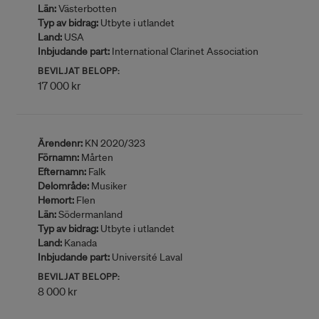
Län:
Västerbotten
Typ av bidrag:
Utbyte i utlandet
Land:
USA
Inbjudande part:
International Clarinet Association
BEVILJAT BELOPP:
17 000 kr
Ärendenr:
KN 2020/323
Förnamn:
Mårten
Efternamn:
Falk
Delområde:
Musiker
Hemort:
Flen
Län:
Södermanland
Typ av bidrag:
Utbyte i utlandet
Land:
Kanada
Inbjudande part:
Université Laval
BEVILJAT BELOPP:
8 000 kr