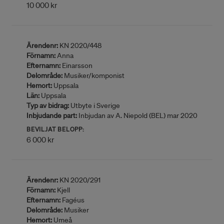
10 000 kr
Ärendenr:
KN 2020/448
Förnamn:
Anna
Efternamn:
Einarsson
Delområde:
Musiker/komponist
Hemort:
Uppsala
Län:
Uppsala
Typ av bidrag:
Utbyte i Sverige
Inbjudande part:
Inbjudan av A. Niepold (BEL) mar 2020
BEVILJAT BELOPP:
6 000 kr
Ärendenr:
KN 2020/291
Förnamn:
Kjell
Efternamn:
Fagéus
Delområde:
Musiker
Hemort:
Umeå