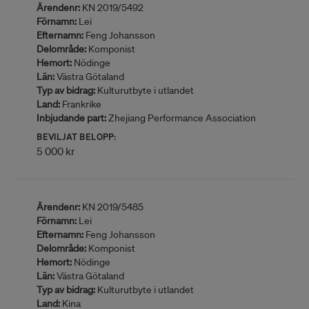
Ärendenr:
KN 2019/5492
Förnamn:
Lei
Efternamn:
Feng Johansson
Delområde:
Komponist
Hemort:
Nödinge
Län:
Västra Götaland
Typ av bidrag:
Kulturutbyte i utlandet
Land:
Frankrike
Inbjudande part:
Zhejiang Performance Association
BEVILJAT BELOPP:
5 000 kr
Ärendenr:
KN 2019/5485
Förnamn:
Lei
Efternamn:
Feng Johansson
Delområde:
Komponist
Hemort:
Nödinge
Län:
Västra Götaland
Typ av bidrag:
Kulturutbyte i utlandet
Land:
Kina