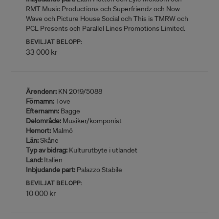
RMT Music Productions och Superfriendz och Now
Wave och Picture House Social och This is TMRW och
PCL Presents och Parallel Lines Promotions Limited.
BEVILJAT BELOPP:
33 000 kr
Ärendenr:
KN 2019/5088
Förnamn:
Tove
Efternamn:
Bagge
Delområde:
Musiker/komponist
Hemort:
Malmö
Län:
Skåne
Typ av bidrag:
Kulturutbyte i utlandet
Land:
Italien
Inbjudande part:
Palazzo Stabile
BEVILJAT BELOPP:
10 000 kr