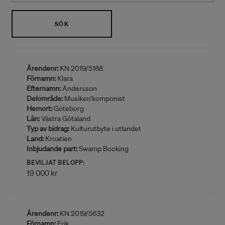
SÖK
Ärendenr:
KN 2019/5188
Förnamn:
Klara
Efternamn:
Andersson
Delområde:
Musiker/komponist
Hemort:
Göteborg
Län:
Västra Götaland
Typ av bidrag:
Kulturutbyte i utlandet
Land:
Kroatien
Inbjudande part:
Swamp Booking
BEVILJAT BELOPP:
19 000 kr
Ärendenr:
KN 2019/5632
Förnamn:
Erik