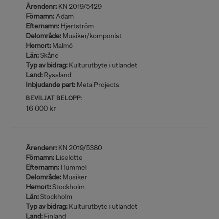
Ärendenr:
KN 2019/5429
Förnamn:
Adam
Efternamn:
Hjertström
Delområde:
Musiker/komponist
Hemort:
Malmö
Län:
Skåne
Typ av bidrag:
Kulturutbyte i utlandet
Land:
Ryssland
Inbjudande part:
Meta Projects
BEVILJAT BELOPP:
16 000 kr
Ärendenr:
KN 2019/5380
Förnamn:
Liselotte
Efternamn:
Hummel
Delområde:
Musiker
Hemort:
Stockholm
Län:
Stockholm
Typ av bidrag:
Kulturutbyte i utlandet
Land:
Finland