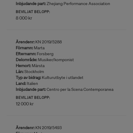
Inbjudande part:
Zhejiang Performance Association
BEVILJAT BELOPP:
8 000 kr
Ärendenr:
KN 2019/5288
Förnamn:
Marta
Efternamn:
Forsberg
Delområde:
Musiker/komponist
Hemort:
Märsta
Län:
Stockholm
Typ av bidrag:
Kulturutbyte i utlandet
Land:
Italien
Inbjudande part:
Centro per la Scena Contemporanea
BEVILJAT BELOPP:
12 000 kr
Ärendenr:
KN 2019/5493