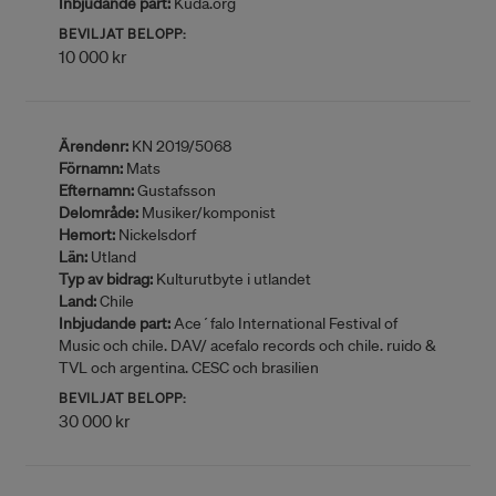
Inbjudande part:
Kuda.org
BEVILJAT BELOPP:
10 000 kr
Ärendenr:
KN 2019/5068
Förnamn:
Mats
Efternamn:
Gustafsson
Delområde:
Musiker/komponist
Hemort:
Nickelsdorf
Län:
Utland
Typ av bidrag:
Kulturutbyte i utlandet
Land:
Chile
Inbjudande part:
Ace´falo International Festival of
Music och chile. DAV/ acefalo records och chile. ruido &
TVL och argentina. CESC och brasilien
BEVILJAT BELOPP:
30 000 kr