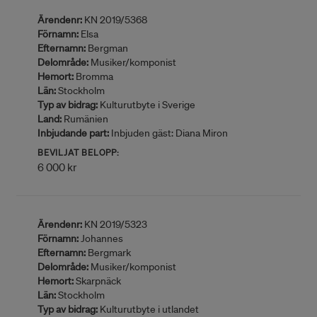
Ärendenr:
KN 2019/5368
Förnamn:
Elsa
Efternamn:
Bergman
Delområde:
Musiker/komponist
Hemort:
Bromma
Län:
Stockholm
Typ av bidrag:
Kulturutbyte i Sverige
Land:
Rumänien
Inbjudande part:
Inbjuden gäst: Diana Miron
BEVILJAT BELOPP:
6 000 kr
Ärendenr:
KN 2019/5323
Förnamn:
Johannes
Efternamn:
Bergmark
Delområde:
Musiker/komponist
Hemort:
Skarpnäck
Län:
Stockholm
Typ av bidrag:
Kulturutbyte i utlandet