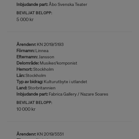
Inbjudande part:
Åbo Svenska Teater
BEVILJAT BELOPP:
5 000 kr
Ärendenr:
KN 2019/5193
Förnamn:
Linnea
Efternamn:
Jansson
Delområde:
Musiker/komponist
Hemort:
Stockholm
Län:
Stockholm
Typ av bidrag:
Kulturutbyte i utlandet
Land:
Storbritannien
Inbjudande part:
Fabrica Gallery / Nazare Soares
BEVILJAT BELOPP:
10 000 kr
Ärendenr:
KN 2019/5551