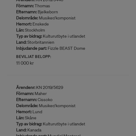
Förnamn:
Thomas
Efternamn:
Bjelkeborn
Delområde:
Musiker/komponist
Hemort:
Enskede
Län:
Stockholm
Typ av bidrag:
Kulturutbyte i utlandet
Land:
Storbritannien
Inbjudande part:
Fizzle BEAST Dome
BEVILJAT BELOPP:
11 000 kr
Ärendenr:
KN 2019/5629
Förnamn:
Maher
Efternamn:
Cissoko
Delområde:
Musiker/komponist
Hemort:
Lund
Län:
Skåne
Typ av bidrag:
Kulturutbyte i utlandet
Land:
Kanada