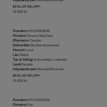
Inbjudande part:
Mundial Montreal
BEVILJAT BELOPP:
13 000 kr
Ärendenr:
KN 2019/5638
Förnamn:
Sousou Maj Karin
Efternamn:
Cissoko
Delområde:
Musiker/komponist
Hemort:
Lund
Län:
Skåne
Typ av bidrag:
Kulturutbyte i utlandet
Land:
Kanada
Inbjudande part:
Mundial Montreal
BEVILJAT BELOPP:
13 000 kr
Ärendenr:
KN 2019/5202
Förnamn:
Pax