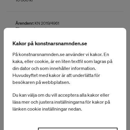
Ärendenr:
KN 2019/4961
Förnamn:
Amanda
Efternamn:
Eklund
Delområde:
Musiker
Kakor på konstnarsnamnden.se
Hemort:
Gustavsberg
Län:
Stockholm
På konstnarsnamnden.se använder vi kakor. En
Typ av bidrag:
Resebidrag
kaka, eller cookie, är en liten textfil som lagras på
Land:
USA
din dator och som innehåller information.
BEVILJAT BELOPP:
Huvudsyftet med kakor är att underlätta för
20 000 kr
besökaren på webbplatsen.
Du kan välja om du vill acceptera alla kakor eller
Ärendenr:
KN 2019/5125
läsa mer och justera inställningarna för kakor på
Förnamn:
Jack
länken cookie inställningar nedan.
Efternamn:
Elz
Delområde:
Musiker/komponist
Hemort:
Malmö