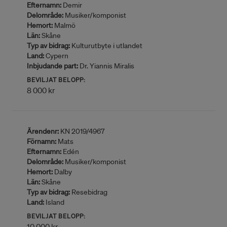
Efternamn:
Demir
Delområde:
Musiker/komponist
Hemort:
Malmö
Län:
Skåne
Typ av bidrag:
Kulturutbyte i utlandet
Land:
Cypern
Inbjudande part:
Dr. Yiannis Miralis
BEVILJAT BELOPP:
8 000 kr
Ärendenr:
KN 2019/4967
Förnamn:
Mats
Efternamn:
Edén
Delområde:
Musiker/komponist
Hemort:
Dalby
Län:
Skåne
Typ av bidrag:
Resebidrag
Land:
Island
BEVILJAT BELOPP:
10 000 kr