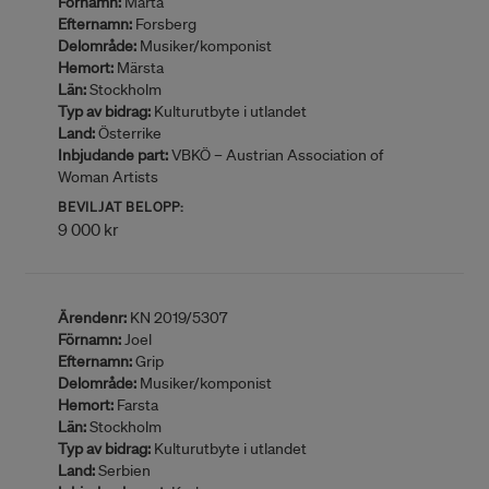
Förnamn:
Marta
Efternamn:
Forsberg
Delområde:
Musiker/komponist
Hemort:
Märsta
Län:
Stockholm
Typ av bidrag:
Kulturutbyte i utlandet
Land:
Österrike
Inbjudande part:
VBKÖ – Austrian Association of
Woman Artists
BEVILJAT BELOPP:
9 000 kr
Ärendenr:
KN 2019/5307
Förnamn:
Joel
Efternamn:
Grip
Delområde:
Musiker/komponist
Hemort:
Farsta
Län:
Stockholm
Typ av bidrag:
Kulturutbyte i utlandet
Land:
Serbien