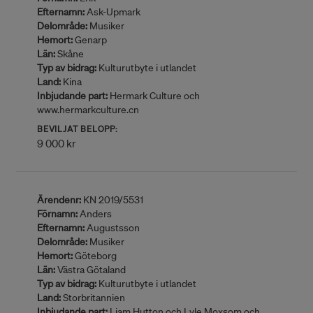
Efternamn:
Ask-Upmark
Delområde:
Musiker
Hemort:
Genarp
Län:
Skåne
Typ av bidrag:
Kulturutbyte i utlandet
Land:
Kina
Inbjudande part:
Hermark Culture och
www.hermarkculture.cn
BEVILJAT BELOPP:
9 000 kr
Ärendenr:
KN 2019/5531
Förnamn:
Anders
Efternamn:
Augustsson
Delområde:
Musiker
Hemort:
Göteborg
Län:
Västra Götaland
Typ av bidrag:
Kulturutbyte i utlandet
Land:
Storbritannien
Inbjudande part:
Liam Hutton och Lyle Moxsom och