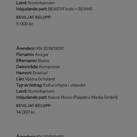
Land:
Storbritannien
Inbjudande part:
BEAST/Fizzle + SEAMS
BEVILJAT BELOPP:
5 000 kr
Ärendenr:
KN 2019/5630
Förnamn:
Ansgar
Efternamn:
Beste
Delområde:
Komponist
Hemort:
Brastad
Län:
Västra Götaland
Typ av bidrag:
Kulturutbyte i utlandet
Land:
Storbritannien
Inbjudande part:
Kairos Music (Paladino Media GmbH)
BEVILJAT BELOPP:
14 000 kr
Ärendenr:
KN 2019/5440