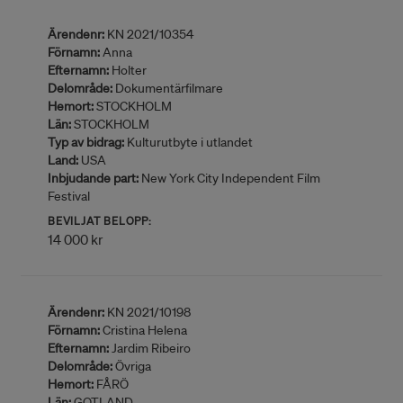
Ärendenr:
KN 2021/10354
Förnamn:
Anna
Efternamn:
Holter
Delområde:
Dokumentärfilmare
Hemort:
STOCKHOLM
Län:
STOCKHOLM
Typ av bidrag:
Kulturutbyte i utlandet
Land:
USA
Inbjudande part:
New York City Independent Film
Festival
BEVILJAT BELOPP:
14 000 kr
Ärendenr:
KN 2021/10198
Förnamn:
Cristina Helena
Efternamn:
Jardim Ribeiro
Delområde:
Övriga
Hemort:
FÅRÖ
Län:
GOTLAND