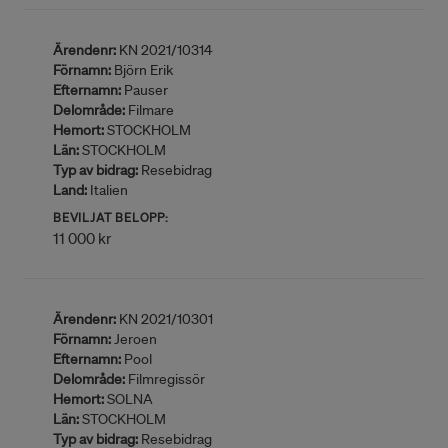
Ärendenr:
KN 2021/10314
Förnamn:
Björn Erik
Efternamn:
Pauser
Delområde:
Filmare
Hemort:
STOCKHOLM
Län:
STOCKHOLM
Typ av bidrag:
Resebidrag
Land:
Italien
BEVILJAT BELOPP:
11 000 kr
Ärendenr:
KN 2021/10301
Förnamn:
Jeroen
Efternamn:
Pool
Delområde:
Filmregissör
Hemort:
SOLNA
Län:
STOCKHOLM
Typ av bidrag:
Resebidrag