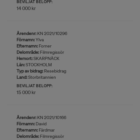
BEVILJAT BELOPP:
14 000 kr
Ärendenr:
KN 2021/10296
Förnamn:
Ylva
Efternamn:
Forner
Delområde:
Filmregissör
Hemort:
SKARPNÄCK
Län:
STOCKHOLM
Typ av bidrag:
Resebidrag
Land:
Storbritannien
BEVILJAT BELOPP:
15 000 kr
Ärendenr:
KN 2021/10166
Förnamn:
David
Efternamn:
Färdmar
Delområde:
Filmregissör