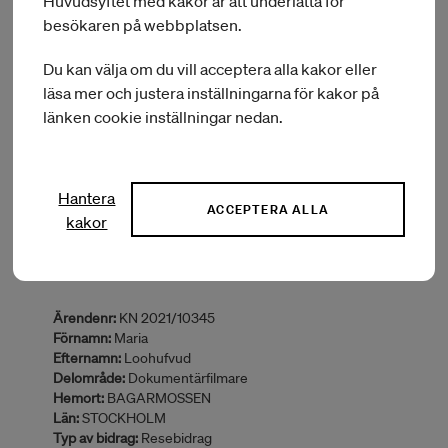
Huvudsyftet med kakor är att underlätta för
Ärendenr:
KN 2021/10286
besökaren på webbplatsen.
Förnamn:
Melissa
Efternamn:
Lindgren
Du kan välja om du vill acceptera alla kakor eller
Delområde:
Övriga
Hemort:
HÄGERSTEN
läsa mer och justera inställningarna för kakor på
Län:
STOCKHOLM
länken cookie inställningar nedan.
Typ av bidrag:
Kulturutbyte i Sverige
Land:
Grekland
Inbjudande part:
Konstantinos Menelaou och Stéphano
Khoury Mendelek och Harri Shanahan och Siân Williams
Hantera
ACCEPTERA ALLA
BEVILJAT BELOPP:
kakor
20 000 kr
Ärendenr:
KN 2021/10345
Förnamn:
Maria
Efternamn:
Loohufvud
Delområde:
Dokumentärfilmare
Hemort:
BAGARMOSSEN
Län:
STOCKHOLM
Typ av bidrag:
Resebidrag