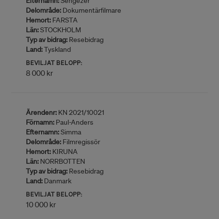
Efternamn:
Sengezer
Delområde:
Dokumentärfilmare
Hemort:
FARSTA
Län:
STOCKHOLM
Typ av bidrag:
Resebidrag
Land:
Tyskland
BEVILJAT BELOPP:
8 000 kr
Ärendenr:
KN 2021/10021
Förnamn:
Paul-Anders
Efternamn:
Simma
Delområde:
Filmregissör
Hemort:
KIRUNA
Län:
NORRBOTTEN
Typ av bidrag:
Resebidrag
Land:
Danmark
BEVILJAT BELOPP:
10 000 kr