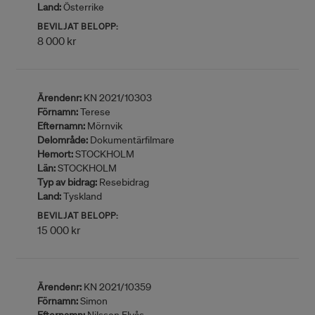
Land:
Österrike
BEVILJAT BELOPP:
8 000 kr
Ärendenr:
KN 2021/10303
Förnamn:
Terese
Efternamn:
Mörnvik
Delområde:
Dokumentärfilmare
Hemort:
STOCKHOLM
Län:
STOCKHOLM
Typ av bidrag:
Resebidrag
Land:
Tyskland
BEVILJAT BELOPP:
15 000 kr
Ärendenr:
KN 2021/10359
Förnamn:
Simon