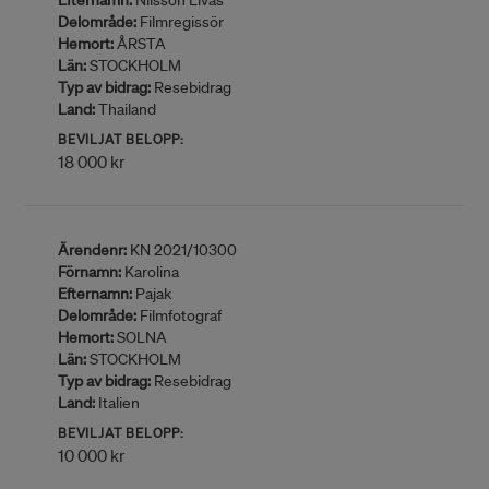
Efternamn:
Nilsson Elvås
Delområde:
Filmregissör
Hemort:
ÅRSTA
Län:
STOCKHOLM
Typ av bidrag:
Resebidrag
Land:
Thailand
BEVILJAT BELOPP:
18 000 kr
Ärendenr:
KN 2021/10300
Förnamn:
Karolina
Efternamn:
Pajak
Delområde:
Filmfotograf
Hemort:
SOLNA
Län:
STOCKHOLM
Typ av bidrag:
Resebidrag
Land:
Italien
BEVILJAT BELOPP:
10 000 kr