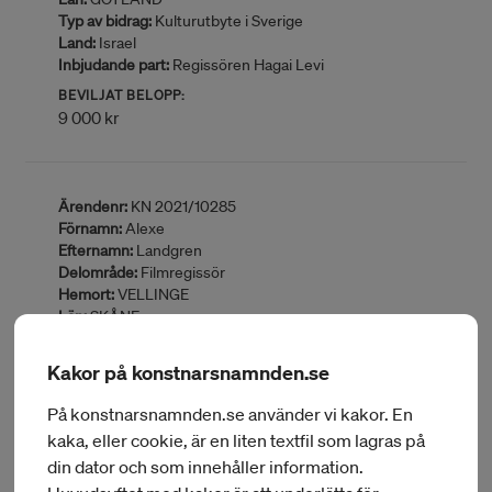
Typ av bidrag:
Kulturutbyte i Sverige
Land:
Israel
Inbjudande part:
Regissören Hagai Levi
BEVILJAT BELOPP:
9 000 kr
Ärendenr:
KN 2021/10285
Förnamn:
Alexe
Efternamn:
Landgren
Delområde:
Filmregissör
Hemort:
VELLINGE
Län:
SKÅNE
Typ av bidrag:
Resebidrag
Land:
Danmark
Kakor på konstnarsnamnden.se
BEVILJAT BELOPP:
7 000 kr
På konstnarsnamnden.se använder vi kakor. En
kaka, eller cookie, är en liten textfil som lagras på
din dator och som innehåller information.