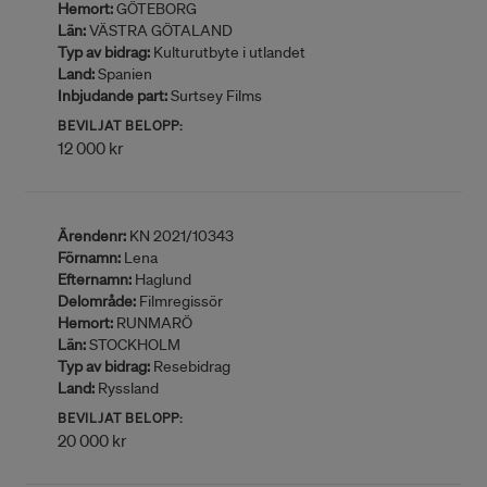
Hemort:
GÖTEBORG
Län:
VÄSTRA GÖTALAND
Typ av bidrag:
Kulturutbyte i utlandet
Land:
Spanien
Inbjudande part:
Surtsey Films
BEVILJAT BELOPP:
12 000 kr
Ärendenr:
KN 2021/10343
Förnamn:
Lena
Efternamn:
Haglund
Delområde:
Filmregissör
Hemort:
RUNMARÖ
Län:
STOCKHOLM
Typ av bidrag:
Resebidrag
Land:
Ryssland
BEVILJAT BELOPP:
20 000 kr