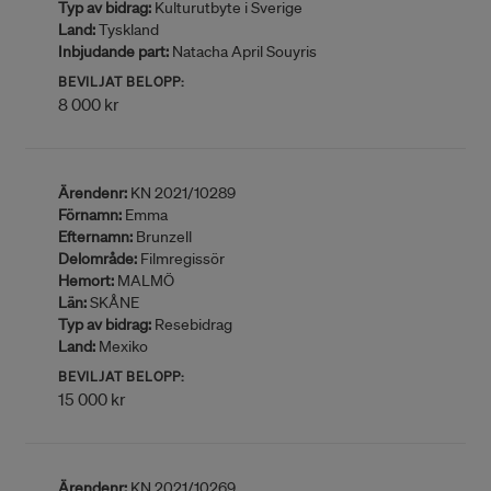
Typ av bidrag:
Kulturutbyte i Sverige
Land:
Tyskland
Inbjudande part:
Natacha April Souyris
BEVILJAT BELOPP:
8 000 kr
Ärendenr:
KN 2021/10289
Förnamn:
Emma
Efternamn:
Brunzell
Delområde:
Filmregissör
Hemort:
MALMÖ
Län:
SKÅNE
Typ av bidrag:
Resebidrag
Land:
Mexiko
BEVILJAT BELOPP:
15 000 kr
Ärendenr:
KN 2021/10269