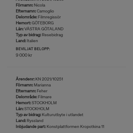
Förnamn:
Nicola
Efternamn:
Camoglio
Delområde:
Filmregissör
Hemort:
GÖTEBORG
Län:
VÄSTRA GÖTALAND
Typ av bidrag:
Resebidrag
Land:
Italien
BEVILJAT BELOPP:
9 000 kr
Ärendenr:
KN 2021/10251
Förnamn:
Marianna
Efternamn:
Feher
Delområde:
Filmare
Hemort:
STOCKHOLM
Län:
STOCKHOLM
Typ av bidrag:
Kulturutbyte i utlandet
Land:
Ryssland
Inbjudande part:
Konstplattformen Kropotkina 11