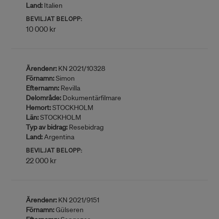
Land:
Italien
BEVILJAT BELOPP:
10 000 kr
Ärendenr:
KN 2021/10328
Förnamn:
Simon
Efternamn:
Revilla
Delområde:
Dokumentärfilmare
Hemort:
STOCKHOLM
Län:
STOCKHOLM
Typ av bidrag:
Resebidrag
Land:
Argentina
BEVILJAT BELOPP:
22 000 kr
Ärendenr:
KN 2021/9151
Förnamn:
Gülseren