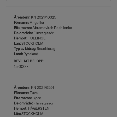
Ärendenr:
KN 2021/10325
Förnamn:
Angelika
Efternamn:
Abramovitch Pokhilenko
Delområde:
Filmregissör
Hemort:
TULLINGE
Län:
STOCKHOLM
Typ av bidrag:
Resebidrag
Land:
Ryssland
BEVILJAT BELOPP:
15 000 kr
Ärendenr:
KN 2021/9591
Förnamn:
Tuva
Efternamn:
Björk
Delområde:
Filmregissör
Hemort:
HÄGERSTEN
Län:
STOCKHOLM