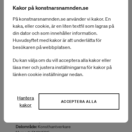
Kakor på konstnarsnamnden.se
Ärendenr:
KN 2023/1590
På konstnarsnamnden.se använder vi kakor. En
Förnamn:
Jacob
kaka, eller cookie, är en liten textfil som lagras på
Efternamn:
Bertilsson
din dator och som innehåller information.
Delområde:
Bildkonstnär
Huvudsyftet med kakor är att underlätta för
Hemort:
VARBERG
besökaren på webbplatsen.
Län:
HALLAND
Typ av bidrag:
Kulturutbyte i utlandet
Land:
Finland
Du kan välja om du vill acceptera alla kakor eller
Inbjudande part:
Mustarinda
läsa mer och justera inställningarna för kakor på
Sammanfattning:
Arbetsvistelse
länken cookie inställningar nedan.
BEVILJAT BELOPP:
14 000 kr
Hantera
ACCEPTERA ALLA
kakor
Ärendenr:
KN 2023/2623
Förnamn:
Sofia
Efternamn:
Björkman
Delområde:
Konsthantverkare