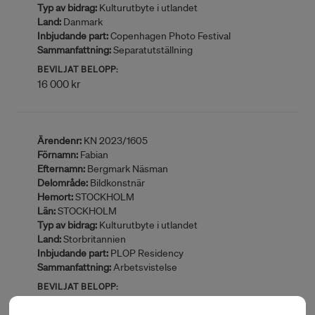
Typ av bidrag:
Kulturutbyte i utlandet
Land:
Danmark
Inbjudande part:
Copenhagen Photo Festival
Sammanfattning:
Separatutställning
BEVILJAT BELOPP:
16 000 kr
Ärendenr:
KN 2023/1605
Förnamn:
Fabian
Efternamn:
Bergmark Näsman
Delområde:
Bildkonstnär
Hemort:
STOCKHOLM
Län:
STOCKHOLM
Typ av bidrag:
Kulturutbyte i utlandet
Land:
Storbritannien
Inbjudande part:
PLOP Residency
Sammanfattning:
Arbetsvistelse
BEVILJAT BELOPP:
32 000 kr