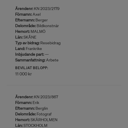
Ärendenr:
KN 2023/2179
Förnamn:
Axel
Efternamn:
Berger
Delområde:
Bildkonstnär
Hemort:
MALMÖ
Län:
SKÅNE
Typ av bidrag:
Resebidrag
Land:
Frankrike
Inbjudande part:
—
Sammanfattning:
Arbete
BEVILJAT BELOPP:
11 000 kr
Ärendenr:
KN 2023/867
Förnamn:
Erik
Efternamn:
Berglin
Delområde:
Fotograf
Hemort:
SKÄRHOLMEN
Län:
STOCKHOLM