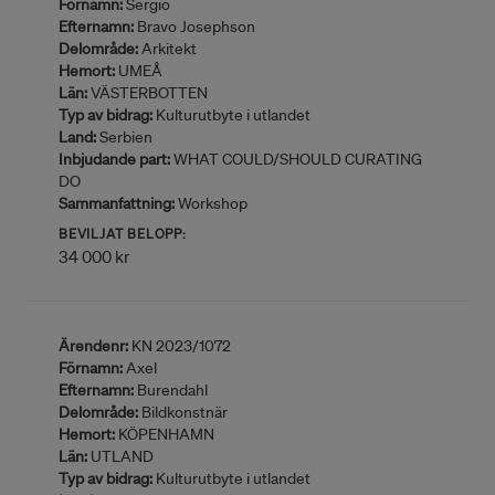
Förnamn:
Sergio
Efternamn:
Bravo Josephson
Delområde:
Arkitekt
Hemort:
UMEÅ
Län:
VÄSTERBOTTEN
Typ av bidrag:
Kulturutbyte i utlandet
Land:
Serbien
Inbjudande part:
WHAT COULD/SHOULD CURATING
DO
Sammanfattning:
Workshop
BEVILJAT BELOPP:
34 000 kr
Ärendenr:
KN 2023/1072
Förnamn:
Axel
Efternamn:
Burendahl
Delområde:
Bildkonstnär
Hemort:
KÖPENHAMN
Län:
UTLAND
Typ av bidrag:
Kulturutbyte i utlandet