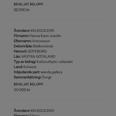
BEVILJAT BELOPP:
22 000 kr
Ärendenr:
KN 2023/2315
Förnamn:
Hanna Karin Josefin
Efternamn:
Antonsson
Delområde:
Bildkonstnär
Hemort:
GÖTEBORG
Län:
VÄSTRA GÖTALAND
Typ av bidrag:
Kulturutbyte i utlandet
Land:
Schweiz
Inbjudande part:
wanda gallery
Sammanfattning:
Övrigt
BEVILJAT BELOPP:
30 000 kr
Ärendenr:
KN 2023/2251
Förnamn:
Filippa