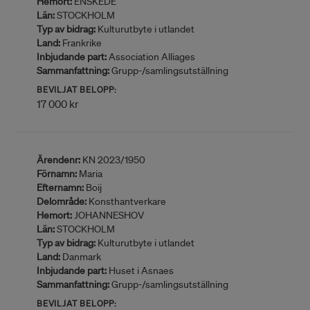
Hemort:
ENSKEDE
Län:
STOCKHOLM
Typ av bidrag:
Kulturutbyte i utlandet
Land:
Frankrike
Inbjudande part:
Association Alliages
Sammanfattning:
Grupp-/samlingsutställning
BEVILJAT BELOPP:
17 000 kr
Ärendenr:
KN 2023/1950
Förnamn:
Maria
Efternamn:
Boij
Delområde:
Konsthantverkare
Hemort:
JOHANNESHOV
Län:
STOCKHOLM
Typ av bidrag:
Kulturutbyte i utlandet
Land:
Danmark
Inbjudande part:
Huset i Asnaes
Sammanfattning:
Grupp-/samlingsutställning
BEVILJAT BELOPP: