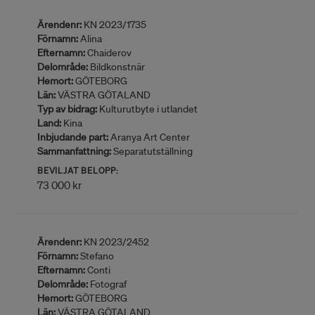
Ärendenr:
KN 2023/1735
Förnamn:
Alina
Efternamn:
Chaiderov
Delområde:
Bildkonstnär
Hemort:
GÖTEBORG
Län:
VÄSTRA GÖTALAND
Typ av bidrag:
Kulturutbyte i utlandet
Land:
Kina
Inbjudande part:
Aranya Art Center
Sammanfattning:
Separatutställning
BEVILJAT BELOPP:
73 000 kr
Ärendenr:
KN 2023/2452
Förnamn:
Stefano
Efternamn:
Conti
Delområde:
Fotograf
Hemort:
GÖTEBORG
Län:
VÄSTRA GÖTALAND