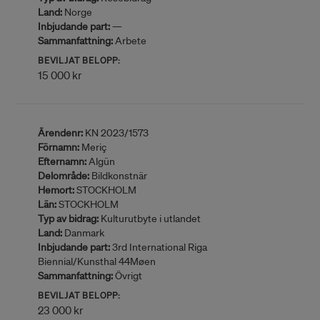
Land:
Norge
Inbjudande part:
—
Sammanfattning:
Arbete
BEVILJAT BELOPP:
15 000 kr
Ärendenr:
KN 2023/1573
Förnamn:
Meriç
Efternamn:
Algün
Delområde:
Bildkonstnär
Hemort:
STOCKHOLM
Län:
STOCKHOLM
Typ av bidrag:
Kulturutbyte i utlandet
Land:
Danmark
Inbjudande part:
3rd International Riga
Biennial/Kunsthal 44Møen
Sammanfattning:
Övrigt
BEVILJAT BELOPP:
23 000 kr