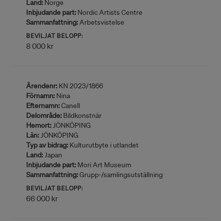
Land:
Norge
Inbjudande part:
Nordic Artists Centre
Sammanfattning:
Arbetsvistelse
BEVILJAT BELOPP:
8 000 kr
Ärendenr:
KN 2023/1866
Förnamn:
Nina
Efternamn:
Canell
Delområde:
Bildkonstnär
Hemort:
JÖNKÖPING
Län:
JÖNKÖPING
Typ av bidrag:
Kulturutbyte i utlandet
Land:
Japan
Inbjudande part:
Mori Art Museum
Sammanfattning:
Grupp-/samlingsutställning
BEVILJAT BELOPP:
66 000 kr