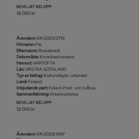
BEVILJAT BELOPP:
18 000 kr
Ärendenr:
KN 2023/2719
Förnamn:
Pär
Efternamn:
Brandstedt
Delområde:
Konsthantverkare
Hemort:
VARTOFTA
Län:
VÄSTRA GÖTALAND
Typ av bidrag:
Kulturutbyte i utlandet
Land:
Finland
Inbjudande part:
Eckerö Post- och tullhus
Sammanfattning:
Arbetsvistelse
BEVILJAT BELOPP:
12 000 kr
Ärendenr:
KN 2023/1647