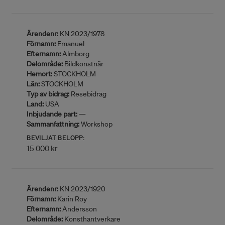
Ärendenr:
KN 2023/1978
Förnamn:
Emanuel
Efternamn:
Almborg
Delområde:
Bildkonstnär
Hemort:
STOCKHOLM
Län:
STOCKHOLM
Typ av bidrag:
Resebidrag
Land:
USA
Inbjudande part:
—
Sammanfattning:
Workshop
BEVILJAT BELOPP:
15 000 kr
Ärendenr:
KN 2023/1920
Förnamn:
Karin Roy
Efternamn:
Andersson
Delområde:
Konsthantverkare