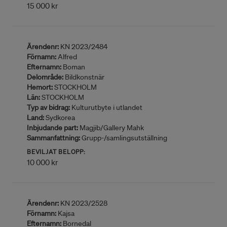
15 000 kr
Ärendenr:
KN 2023/2484
Förnamn:
Alfred
Efternamn:
Boman
Delområde:
Bildkonstnär
Hemort:
STOCKHOLM
Län:
STOCKHOLM
Typ av bidrag:
Kulturutbyte i utlandet
Land:
Sydkorea
Inbjudande part:
Magjib/Gallery Mahk
Sammanfattning:
Grupp-/samlingsutställning
BEVILJAT BELOPP:
10 000 kr
Ärendenr:
KN 2023/2528
Förnamn:
Kajsa
Efternamn:
Bornedal