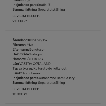
Land:
Norge
Inbjudande part:
Studio 17
Sammanfattning:
Separatutställning
BEVILJAT BELOPP:
21 000 kr
Ärendenr:
KN 2023/157
Förnamn:
Ylva
Efternamn:
Bengtsson
Delområde:
Fotograf
Hemort:
GÖTEBORG
Län:
VÄSTRA GÖTALAND
Typ av bidrag:
Kulturutbyte i utlandet
Land:
Storbritannien
Inbjudande part:
Southcombe Barn Gallery
Sammanfattning:
Separatutställning
BEVILJAT BELOPP:
10 000 kr