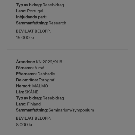
Typ av bidrag:
Resebidrag
Land:
Portugal
Inbjudande part:
—
Sammanfattning:
Research
BEVILJAT BELOPP:
15 000 kr
Ärendenr:
KN 2022/9116
Förnamn:
Aimé
Efternamn:
Dabbadie
Delområde:
Fotograf
Hemort:
MALMÖ
Län:
SKÅNE
Typ av bidrag:
Resebidrag
Land:
Finland
Sammanfattning:
Seminarium/symposium
BEVILJAT BELOPP:
8 000 kr