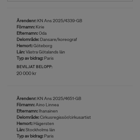
Ärendenr:
KN Ans 2025/4339-GB
Förnamn:
Kirie
Efternamn:
Oda
Delområde:
Dansare/koreograf
Hemort:
Göteborg
Län:
Västra Götalands län
Typ av bidrag:
Paris
BEVILJAT BELOPP:
20 000 kr
Ärendenr:
KN Ans 2025/4651-GB
Förnamn:
Aino Linnea
Efternamn:
Ihanainen
Delområde:
Cirkusregissör/cirkusartist
Hemort:
Hägersten
Län:
Stockholms län
Typ av bidrag:
Paris