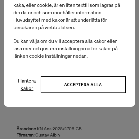
kaka, eller cookie, är en liten textfil som lagras på
Län:
Stockholms län
Typ av bidrag:
Paris
din dator och som innehåller information.
Huvudsyftet med kakor är att underlätta för
BEVILJAT BELOPP:
20 000 kr
besökaren på webbplatsen.
Du kan välja om du vill acceptera alla kakor eller
läsa mer och justera inställningarna för kakor på
Ärendenr:
KN Ans 2025/4665-GB
länken cookie inställningar nedan.
Förnamn:
Kirsi Maria Pauliina
Efternamn:
Kekki
Delområde:
Dancer/choreographer
Hemort:
Bromma
Hantera
Län:
Stockholms län
ACCEPTERA ALLA
kakor
Typ av bidrag:
Paris
BEVILJAT BELOPP:
20 000 kr
Ärendenr:
KN Ans 2025/4706-GB
Förnamn:
Gustav Albin