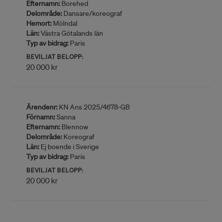
Efternamn:
Borehed
Delområde:
Dansare/koreograf
Hemort:
Mölndal
Län:
Västra Götalands län
Typ av bidrag:
Paris
BEVILJAT BELOPP:
20 000 kr
Ärendenr:
KN Ans 2025/4678-GB
Förnamn:
Sanna
Efternamn:
Blennow
Delområde:
Koreograf
Län:
Ej boende i Sverige
Typ av bidrag:
Paris
BEVILJAT BELOPP:
20 000 kr