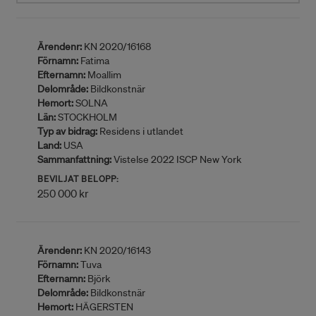
Ärendenr:
KN 2020/16168
Förnamn:
Fatima
Efternamn:
Moallim
Delområde:
Bildkonstnär
Hemort:
SOLNA
Län:
STOCKHOLM
Typ av bidrag:
Residens i utlandet
Land:
USA
Sammanfattning:
Vistelse 2022 ISCP New York
BEVILJAT BELOPP:
250 000 kr
Ärendenr:
KN 2020/16143
Förnamn:
Tuva
Efternamn:
Björk
Delområde:
Bildkonstnär
Hemort:
HÄGERSTEN