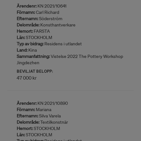
Ärendenr:
KN 2021/10641
Förnamn:
Carl Richard
Efternamn:
Söderström
Delområde:
Konsthantverkare
Hemort:
FARSTA
Län:
STOCKHOLM
Typ av bidrag:
Residens i utlandet
Land:
Kina
Sammanfattning:
Vistelse 2022 The Pottery Workshop
Jingdezhen
BEVILJAT BELOPP:
47 000 kr
Ärendenr:
KN 2021/10890
Förnamn:
Mariana
Efternamn:
Silva Varela
Delområde:
Textilkonstnär
Hemort:
STOCKHOLM
Län:
STOCKHOLM