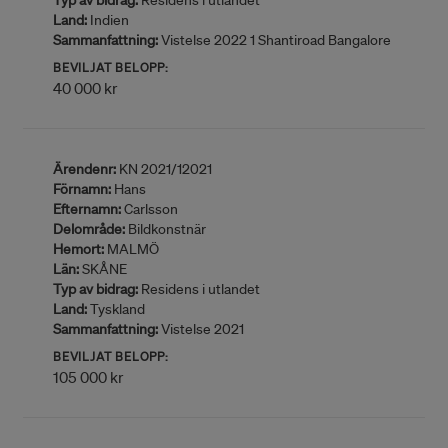
Typ av bidrag:
Residens i utlandet
Land:
Indien
Sammanfattning:
Vistelse 2022 1 Shantiroad Bangalore
BEVILJAT BELOPP:
40 000 kr
Ärendenr:
KN 2021/12021
Förnamn:
Hans
Efternamn:
Carlsson
Delområde:
Bildkonstnär
Hemort:
MALMÖ
Län:
SKÅNE
Typ av bidrag:
Residens i utlandet
Land:
Tyskland
Sammanfattning:
Vistelse 2021
BEVILJAT BELOPP:
105 000 kr