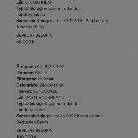
Län:
STOCKHOLM
Typ av bidrag:
Residens i utlandet
Land:
Sydafrika
Sammanfattning:
Vistelse 2022 The Bag Factory
Johannesburg
BEVILJAT BELOPP:
55 000 kr
Ärendenr:
KN 2021/7942
Förnamn:
Cecilia
Efternamn:
Hultman
Delområde:
Bildkonstnär
Hemort:
SUNDSVALL
Län:
VÄSTERNORRLAND
Typ av bidrag:
Residens i utlandet
Land:
Tyskland
Sammanfattning:
Vistelse 2022 Kunstlerhaus
Bethanien Berlin
BEVILJAT BELOPP:
100 000 kr