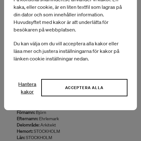
kaka, eller cookie, är en liten textfil som lagras på
din dator och som innehåller information.
Ärendenr:
KN 2021/8165
Förnamn:
Karl Oskar Natanael
Huvudsyftet med kakor är att underlätta för
Efternamn:
Persson
besökaren på webbplatsen.
Delområde:
Bildkonstnär
Hemort:
MALMÖ
Du kan välja om du vill acceptera alla kakor eller
Län:
SKÅNE
läsa mer och justera inställningarna för kakor på
Typ av bidrag:
Gästbostad
länken cookie inställningar nedan.
Land:
Frankrike
Sammanfattning:
Vistelse 2021 SI Paris
BEVILJAT BELOPP:
25 000 kr
Hantera
ACCEPTERA ALLA
kakor
Ärendenr:
KN 2021/9826
Förnamn:
Björn
Efternamn:
Ehrlemark
Delområde:
Arkitekt
Hemort:
STOCKHOLM
Län:
STOCKHOLM