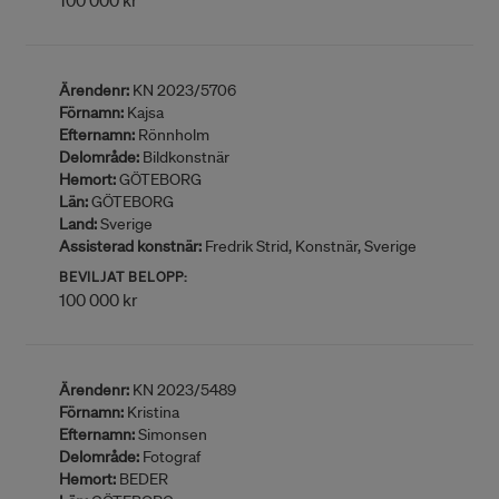
100 000 kr
Ärendenr:
KN 2023/5706
Förnamn:
Kajsa
Efternamn:
Rönnholm
Delområde:
Bildkonstnär
Hemort:
GÖTEBORG
Län:
GÖTEBORG
Land:
Sverige
Assisterad konstnär:
Fredrik Strid, Konstnär, Sverige
BEVILJAT BELOPP:
100 000 kr
Ärendenr:
KN 2023/5489
Förnamn:
Kristina
Efternamn:
Simonsen
Delområde:
Fotograf
Hemort:
BEDER