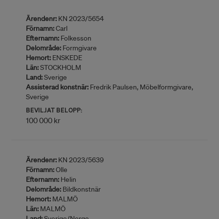
Ärendenr:
KN 2023/5654
Förnamn:
Carl
Efternamn:
Folkesson
Delområde:
Formgivare
Hemort:
ENSKEDE
Län:
STOCKHOLM
Land:
Sverige
Assisterad konstnär:
Fredrik Paulsen, Möbelformgivare,
Sverige
BEVILJAT BELOPP:
100 000 kr
Ärendenr:
KN 2023/5639
Förnamn:
Olle
Efternamn:
Helin
Delområde:
Bildkonstnär
Hemort:
MALMÖ
Län:
MALMÖ
Land:
Sverige/Norge