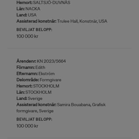
Hemort:
SALTSJÖ-DUVNÄS
Län:
NACKA
Land:
USA
Assisterad konstnär:
Trulee Hall, Konstnär, USA
BEVILJAT BELOPP:
100 000 kr
Ärendenr:
KN 2023/5664
Förnamn:
Edith
Efternamn:
Ekström
Delområde:
Formgivare
Hemort:
STOCKHOLM
Län:
STOCKHOLM
Land:
Sverige
Assisterad konstnär:
Samira Bouabana, Grafisk
formgivare, Sverige
BEVILJAT BELOPP:
100 000 kr