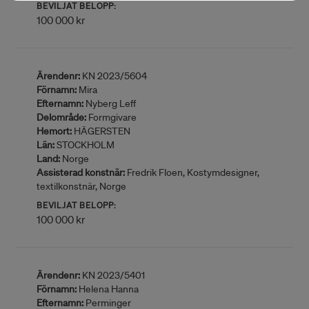
BEVILJAT BELOPP:
100 000 kr
Ärendenr:
KN 2023/5604
Förnamn:
Mira
Efternamn:
Nyberg Leff
Delområde:
Formgivare
Hemort:
HÄGERSTEN
Län:
STOCKHOLM
Land:
Norge
Assisterad konstnär:
Fredrik Floen, Kostymdesigner,
textilkonstnär, Norge
BEVILJAT BELOPP:
100 000 kr
Ärendenr:
KN 2023/5401
Förnamn:
Helena Hanna
Efternamn:
Perminger