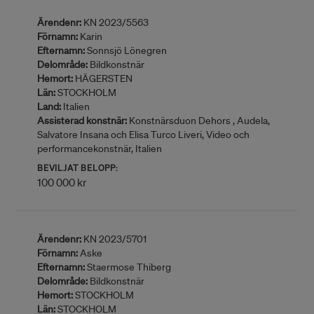
Ärendenr:
KN 2023/5563
Förnamn:
Karin
Efternamn:
Sonnsjö Lönegren
Delområde:
Bildkonstnär
Hemort:
HÄGERSTEN
Län:
STOCKHOLM
Land:
Italien
Assisterad konstnär:
Konstnärsduon Dehors , Audela,
Salvatore Insana och Elisa Turco Liveri, Video och
performancekonstnär, Italien
BEVILJAT BELOPP:
100 000 kr
Ärendenr:
KN 2023/5701
Förnamn:
Aske
Efternamn:
Staermose Thiberg
Delområde:
Bildkonstnär
Hemort:
STOCKHOLM
Län:
STOCKHOLM