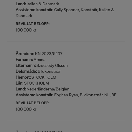
Land:
Italien & Danmark
Assisterad konstnär:
Cally Spooner, Konstnär, Italien &
Danmark
BEVILJAT BELOPP:
100 000 kr
Ärendenr:
KN 2023/5497
Förnamn:
Amina
Efternamn:
Szecsödy Olsson
Delområde:
Bildkonstnär
Hemort:
STOCKHOLM
Län:
STOCKHOLM
Land:
Nederländerna/Belgien
Assisterad konstnär:
Eoghan Ryan, Bildkonstnär, NL, BE
BEVILJAT BELOPP:
100 000 kr