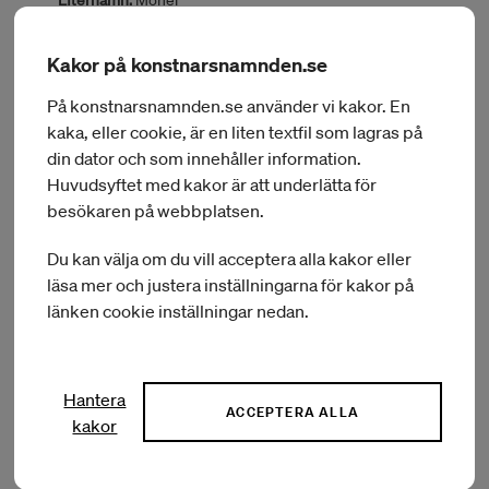
Efternamn:
Mohei
Delområde:
Formgivare
Hemort:
FARSTA
Kakor på konstnarsnamnden.se
Län:
STOCKHOLM
Land:
Sverige
På konstnarsnamnden.se använder vi kakor. En
Assisterad konstnär:
Christina Zetterlund, Design och
kaka, eller cookie, är en liten textfil som lagras på
hantverkshistoriker verksam som curator, forskare och
pedagog, Sverige
din dator och som innehåller information.
Huvudsyftet med kakor är att underlätta för
BEVILJAT BELOPP:
100 000 kr
besökaren på webbplatsen.
Du kan välja om du vill acceptera alla kakor eller
läsa mer och justera inställningarna för kakor på
Ärendenr:
KN 2023/5412
länken cookie inställningar nedan.
Förnamn:
Ciara Isabel Anna Caroline
Efternamn:
Neufeldt
Delområde:
Konsthantverkare
Hemort:
BANDHAGEN
Hantera
Län:
STOCKHOLM
ACCEPTERA ALLA
kakor
Land:
Storbritannien
Assisterad konstnär:
Laura Aldridge and James Rigler,
Artists, Scotland