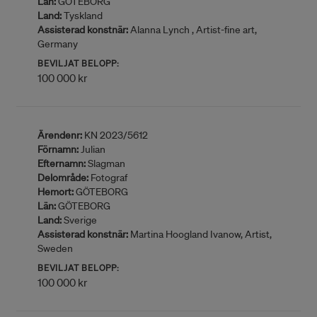
Län:
GÖTEBORG
Land:
Tyskland
Assisterad konstnär:
Alanna Lynch , Artist-fine art,
Germany
BEVILJAT BELOPP:
100 000 kr
Ärendenr:
KN 2023/5612
Förnamn:
Julian
Efternamn:
Slagman
Delområde:
Fotograf
Hemort:
GÖTEBORG
Län:
GÖTEBORG
Land:
Sverige
Assisterad konstnär:
Martina Hoogland Ivanow, Artist,
Sweden
BEVILJAT BELOPP:
100 000 kr