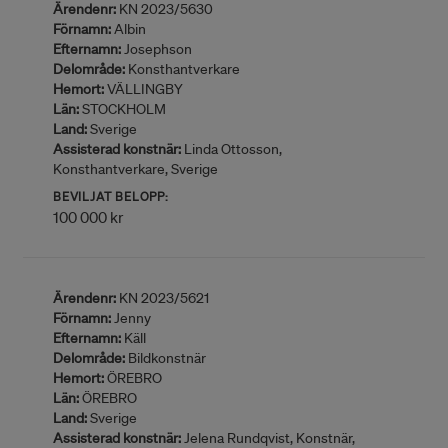
Ärendenr:
KN 2023/5630
Förnamn:
Albin
Efternamn:
Josephson
Delområde:
Konsthantverkare
Hemort:
VÄLLINGBY
Län:
STOCKHOLM
Land:
Sverige
Assisterad konstnär:
Linda Ottosson,
Konsthantverkare, Sverige
BEVILJAT BELOPP:
100 000 kr
Ärendenr:
KN 2023/5621
Förnamn:
Jenny
Efternamn:
Käll
Delområde:
Bildkonstnär
Hemort:
ÖREBRO
Län:
ÖREBRO
Land:
Sverige
Assisterad konstnär:
Jelena Rundqvist, Konstnär,