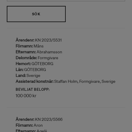
SÖK
Ärendenr:
KN 2023/5531
Förnamn:
Måns
Efternamn:
Abrahamsson
Delområde:
Formgivare
Hemort:
GÖTEBORG
Län:
GÖTEBORG
Land:
Sverige
Assisterad konstnär:
Staffan Holm, Formgivare, Sverige
BEVILJAT BELOPP:
100 000 kr
Ärendenr:
KN 2023/5566
Förnamn:
Aron
Efternamn:
Agelii