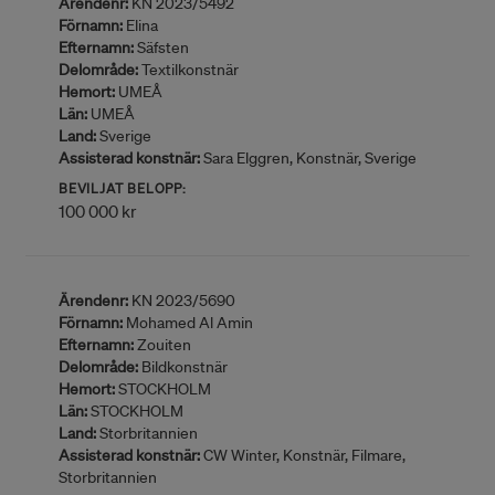
Ärendenr:
KN 2023/5492
Förnamn:
Elina
Efternamn:
Säfsten
Delområde:
Textilkonstnär
Hemort:
UMEÅ
Län:
UMEÅ
Land:
Sverige
Assisterad konstnär:
Sara Elggren, Konstnär, Sverige
BEVILJAT BELOPP:
100 000 kr
Ärendenr:
KN 2023/5690
Förnamn:
Mohamed Al Amin
Efternamn:
Zouiten
Delområde:
Bildkonstnär
Hemort:
STOCKHOLM
Län:
STOCKHOLM
Land:
Storbritannien
Assisterad konstnär:
CW Winter, Konstnär, Filmare,
Storbritannien