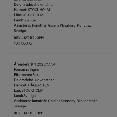
Delområde:
Bildkonstnär
Hemort:
STOCKHOLM
Län:
STOCKHOLM
Land:
Sverige
Assisterad konstnär:
Gunilla Klingberg, Konstnär,
Sverige
BEVILJAT BELOPP:
100 000 kr
Ärendenr:
KN 2023/5554
Förnamn:
Ingrid
Efternamn:
Blix
Delområde:
Bildkonstnär
Hemort:
HÄGERSTEN
Län:
STOCKHOLM
Land:
Sverige
Assisterad konstnär:
Goldin+Senneby, Bildkonstnär,
Sverige
BEVILJAT BELOPP: