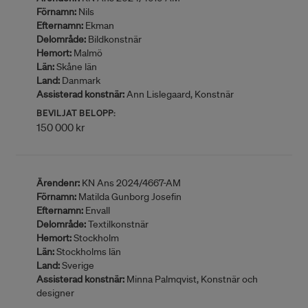
Förnamn:
Nils
Efternamn:
Ekman
Delområde:
Bildkonstnär
Hemort:
Malmö
Län:
Skåne län
Land:
Danmark
Assisterad konstnär:
Ann Lislegaard, Konstnär
BEVILJAT BELOPP:
150 000 kr
Ärendenr:
KN Ans 2024/4667-AM
Förnamn:
Matilda Gunborg Josefin
Efternamn:
Envall
Delområde:
Textilkonstnär
Hemort:
Stockholm
Län:
Stockholms län
Land:
Sverige
Assisterad konstnär:
Minna Palmqvist, Konstnär och
designer