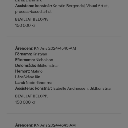
Land:
Danmark
Assisterad konstnär:
Kerstin Bergendal, Visual Artist,
process-based artist
BEVILJAT BELOPP:
150 000 kr
Ärendenr:
KN Ans 2024/4540-AM
Förnamn:
Kristyan
Efternamn:
Nicholson
Delområde:
Bildkonstnär
Hemort:
Malmö
Län:
Skåne län
Land:
Nederländerna
Assisterad konstnär:
Isabelle Andriessen, Bildkonstnär
BEVILJAT BELOPP:
150 000 kr
Ärendenr:
KN Ans 2024/4643-AM