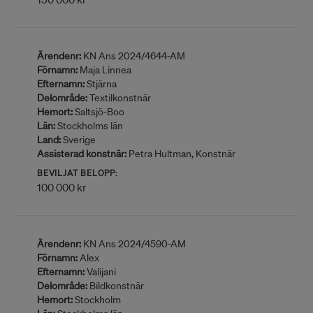
Ärendenr:
KN Ans 2024/4644-AM
Förnamn:
Maja Linnea
Efternamn:
Stjärna
Delområde:
Textilkonstnär
Hemort:
Saltsjö-Boo
Län:
Stockholms län
Land:
Sverige
Assisterad konstnär:
Petra Hultman, Konstnär
BEVILJAT BELOPP:
100 000 kr
Ärendenr:
KN Ans 2024/4590-AM
Förnamn:
Alex
Efternamn:
Valijani
Delområde:
Bildkonstnär
Hemort:
Stockholm