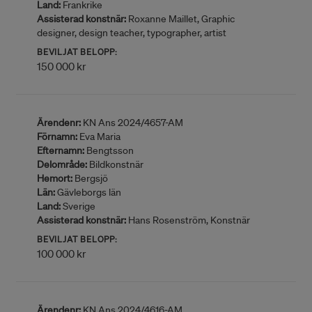
Land:
Frankrike
Assisterad konstnär:
Roxanne Maillet, Graphic
designer, design teacher, typographer, artist
BEVILJAT BELOPP:
150 000 kr
Ärendenr:
KN Ans 2024/4657-AM
Förnamn:
Eva Maria
Efternamn:
Bengtsson
Delområde:
Bildkonstnär
Hemort:
Bergsjö
Län:
Gävleborgs län
Land:
Sverige
Assisterad konstnär:
Hans Rosenström, Konstnär
BEVILJAT BELOPP:
100 000 kr
Ärendenr:
KN Ans 2024/4616-AM