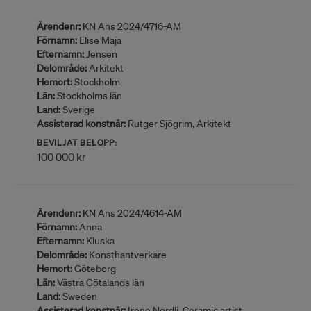
Ärendenr:
KN Ans 2024/4716-AM
Förnamn:
Elise Maja
Efternamn:
Jensen
Delområde:
Arkitekt
Hemort:
Stockholm
Län:
Stockholms län
Land:
Sverige
Assisterad konstnär:
Rutger Sjögrim, Arkitekt
BEVILJAT BELOPP:
100 000 kr
Ärendenr:
KN Ans 2024/4614-AM
Förnamn:
Anna
Efternamn:
Kluska
Delområde:
Konsthantverkare
Hemort:
Göteborg
Län:
Västra Götalands län
Land:
Sweden
Assisterad konstnär:
Irene Nordli, Ceramic artist