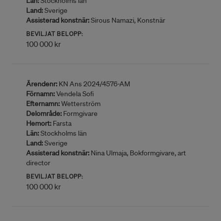
Län:
Stockholms län
Land:
Sverige
Assisterad konstnär:
Sirous Namazi, Konstnär
BEVILJAT BELOPP:
100 000 kr
Ärendenr:
KN Ans 2024/4576-AM
Förnamn:
Vendela Sofi
Efternamn:
Wetterström
Delområde:
Formgivare
Hemort:
Farsta
Län:
Stockholms län
Land:
Sverige
Assisterad konstnär:
Nina Ulmaja, Bokformgivare, art
director
BEVILJAT BELOPP:
100 000 kr