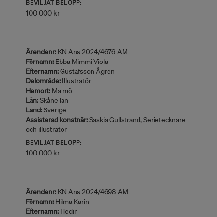
BEVILJAT BELOPP:
100 000 kr
Ärendenr:
KN Ans 2024/4676-AM
Förnamn:
Ebba Mimmi Viola
Efternamn:
Gustafsson Ågren
Delområde:
Illustratör
Hemort:
Malmö
Län:
Skåne län
Land:
Sverige
Assisterad konstnär:
Saskia Gullstrand, Serietecknare
och illustratör
BEVILJAT BELOPP:
100 000 kr
Ärendenr:
KN Ans 2024/4698-AM
Förnamn:
Hilma Karin
Efternamn:
Hedin