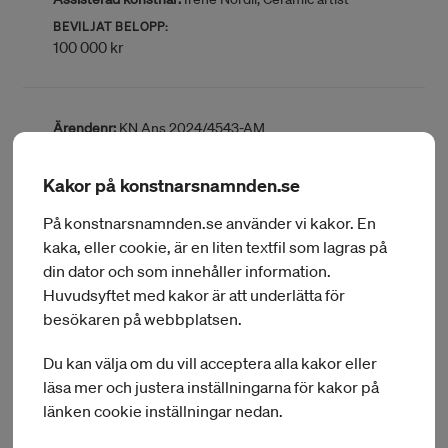
BEVILJAT BELOPP:
100 000 kr
Ärendenr:
KN Ans 2024/4543-AM
Förnamn:
Olga Magdalena
Efternamn:
Krüssenberg
Kakor på konstnarsnamnden.se
Delområde:
Bildkonstnär
Hemort:
Stockholm
På konstnarsnamnden.se använder vi kakor. En
Län:
Stockholms län
kaka, eller cookie, är en liten textfil som lagras på
Land:
Sverige
Assisterad konstnär:
Theresa Traore Dahlberg, Bild-
din dator och som innehåller information.
och filmkonstnär
Huvudsyftet med kakor är att underlätta för
BEVILJAT BELOPP:
besökaren på webbplatsen.
100 000 kr
Du kan välja om du vill acceptera alla kakor eller
läsa mer och justera inställningarna för kakor på
länken cookie inställningar nedan.
Ärendenr:
KN Ans 2024/4589-AM
Förnamn:
Grälls Johan August