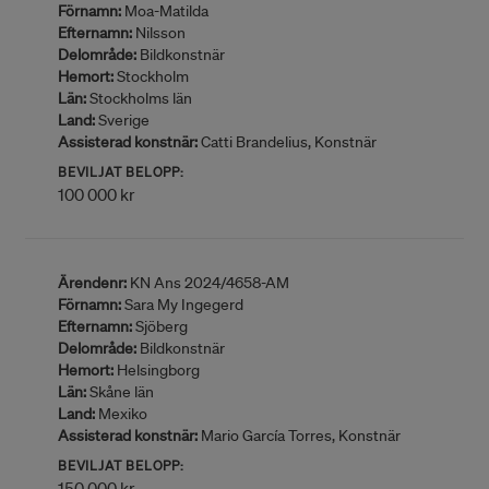
Förnamn:
Moa-Matilda
Efternamn:
Nilsson
Delområde:
Bildkonstnär
Hemort:
Stockholm
Län:
Stockholms län
Land:
Sverige
Assisterad konstnär:
Catti Brandelius, Konstnär
BEVILJAT BELOPP:
100 000 kr
Ärendenr:
KN Ans 2024/4658-AM
Förnamn:
Sara My Ingegerd
Efternamn:
Sjöberg
Delområde:
Bildkonstnär
Hemort:
Helsingborg
Län:
Skåne län
Land:
Mexiko
Assisterad konstnär:
Mario García Torres, Konstnär
BEVILJAT BELOPP:
150 000 kr