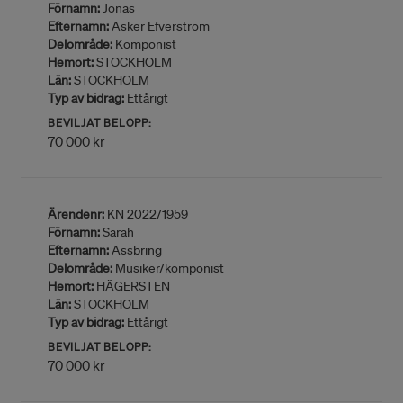
Förnamn:
Jonas
Efternamn:
Asker Efverström
Delområde:
Komponist
Hemort:
STOCKHOLM
Län:
STOCKHOLM
Typ av bidrag:
Ettårigt
BEVILJAT BELOPP:
70 000 kr
Ärendenr:
KN 2022/1959
Förnamn:
Sarah
Efternamn:
Assbring
Delområde:
Musiker/komponist
Hemort:
HÄGERSTEN
Län:
STOCKHOLM
Typ av bidrag:
Ettårigt
BEVILJAT BELOPP:
70 000 kr