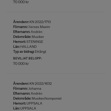
70 000 kr
Ärendenr:
KN 2022/1713
Förnamn:
Xerxes Maxim
Efternamn:
Andrén
Delområde:
Musiker
Hemort:
STENINGE
Län:
HALLAND
Typ av bidrag:
Ettårigt
BEVILJAT BELOPP:
70 000 kr
Ärendenr:
KN 2022/1632
Förnamn:
Johanna
Efternamn:
Andrén
Delområde:
Musiker/komponist
Hemort:
UPPSALA
Län:
UPPSALA