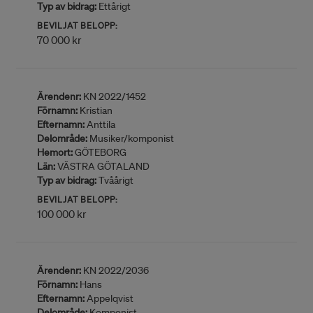
Typ av bidrag:
Ettårigt
BEVILJAT BELOPP:
70 000 kr
Ärendenr:
KN 2022/1452
Förnamn:
Kristian
Efternamn:
Anttila
Delområde:
Musiker/komponist
Hemort:
GÖTEBORG
Län:
VÄSTRA GÖTALAND
Typ av bidrag:
Tvåårigt
BEVILJAT BELOPP:
100 000 kr
Ärendenr:
KN 2022/2036
Förnamn:
Hans
Efternamn:
Appelqvist
Delområde:
Komponist