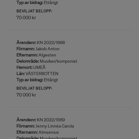
Typ av bidrag:
Ettårigt
BEVILJAT BELOPP:
70 000 kr
Ärendenr:
KN 2022/1998
Förnamn:
Jakob Anton
Efternamn:
Algesten
Delområde:
Musiker/komponist
Hemort:
UMEÅ
Län:
VÄSTERBOTTEN
Typ av bidrag:
Ettårigt
BEVILJAT BELOPP:
70 000 kr
Ärendenr:
KN 2022/1569
Förnamn:
Jenny Linnéa Carola
Efternamn:
Almsenius
Delområde:
Musiker/komponist