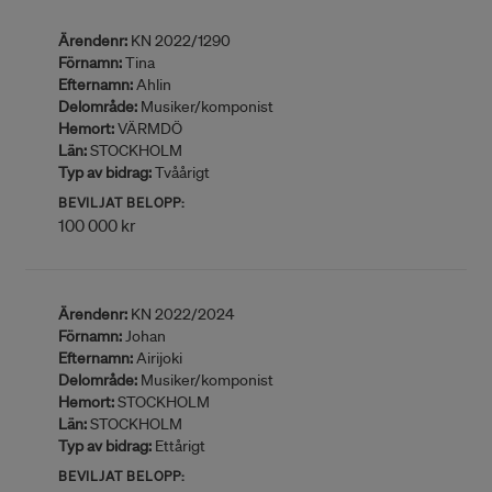
Ärendenr:
KN 2022/1290
Förnamn:
Tina
Efternamn:
Ahlin
Delområde:
Musiker/komponist
Hemort:
VÄRMDÖ
Län:
STOCKHOLM
Typ av bidrag:
Tvåårigt
BEVILJAT BELOPP:
100 000 kr
Ärendenr:
KN 2022/2024
Förnamn:
Johan
Efternamn:
Airijoki
Delområde:
Musiker/komponist
Hemort:
STOCKHOLM
Län:
STOCKHOLM
Typ av bidrag:
Ettårigt
BEVILJAT BELOPP: