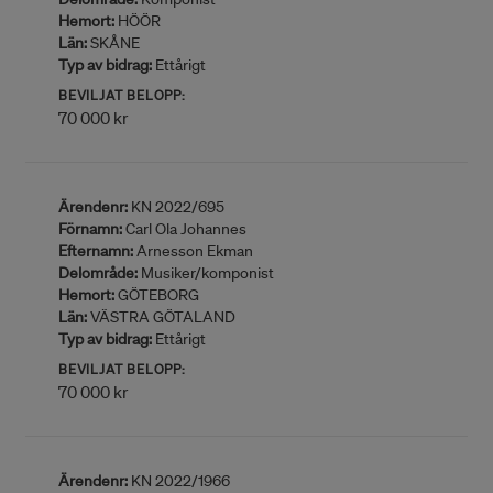
Hemort:
HÖÖR
Län:
SKÅNE
Typ av bidrag:
Ettårigt
BEVILJAT BELOPP:
70 000 kr
Ärendenr:
KN 2022/695
Förnamn:
Carl Ola Johannes
Efternamn:
Arnesson Ekman
Delområde:
Musiker/komponist
Hemort:
GÖTEBORG
Län:
VÄSTRA GÖTALAND
Typ av bidrag:
Ettårigt
BEVILJAT BELOPP:
70 000 kr
Ärendenr:
KN 2022/1966