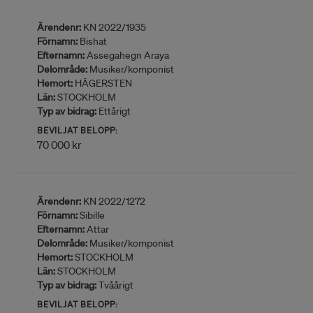
Ärendenr:
KN 2022/1935
Förnamn:
Bishat
Efternamn:
Assegahegn Araya
Delområde:
Musiker/komponist
Hemort:
HÄGERSTEN
Län:
STOCKHOLM
Typ av bidrag:
Ettårigt
BEVILJAT BELOPP:
70 000 kr
Ärendenr:
KN 2022/1272
Förnamn:
Sibille
Efternamn:
Attar
Delområde:
Musiker/komponist
Hemort:
STOCKHOLM
Län:
STOCKHOLM
Typ av bidrag:
Tvåårigt
BEVILJAT BELOPP: