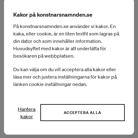
Förnamn:
Magda
Efternamn:
Andersson
Kakor på konstnarsnamnden.se
Delområde:
Musiker/komponist
Hemort:
UMEÅ
På konstnarsnamnden.se använder vi kakor. En
Län:
VÄSTERBOTTEN
kaka, eller cookie, är en liten textfil som lagras på
Typ av bidrag:
Ettårigt
din dator och som innehåller information.
BEVILJAT BELOPP:
70 000 kr
Huvudsyftet med kakor är att underlätta för
besökaren på webbplatsen.
Du kan välja om du vill acceptera alla kakor eller
Ärendenr:
KN 2022/225
läsa mer och justera inställningarna för kakor på
Förnamn:
Christopher
länken cookie inställningar nedan.
Efternamn:
Andersson Bång
Delområde:
Musiker/komponist
Hemort:
TORSÅKER
Län:
GÄVLEBORG
Hantera
Typ av bidrag:
Ettårigt
ACCEPTERA ALLA
kakor
BEVILJAT BELOPP:
70 000 kr