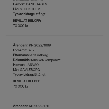
Hemort:
BANDHAGEN
Län:
STOCKHOLM
Typ av bidrag:
Ettårigt
BEVILJAT BELOPP:
70 000 kr
Ärendenr:
KN 2022/1889
Förnamn:
Sara
Efternamn:
Af Klintberg
Delområde:
Musiker/komponist
Hemort:
JÄRVSÖ
Län:
GÄVLEBORG
Typ av bidrag:
Ettårigt
BEVILJAT BELOPP:
70 000 kr
Ärendenr:
KN 2022/1711