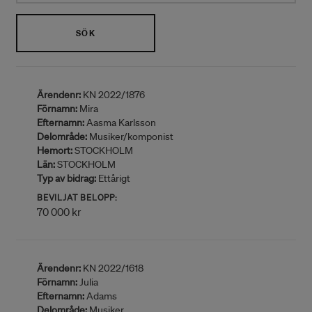
SÖK
Ärendenr:
KN 2022/1876
Förnamn:
Mira
Efternamn:
Aasma Karlsson
Delområde:
Musiker/komponist
Hemort:
STOCKHOLM
Län:
STOCKHOLM
Typ av bidrag:
Ettårigt
BEVILJAT BELOPP:
70 000 kr
Ärendenr:
KN 2022/1618
Förnamn:
Julia
Efternamn:
Adams
Delområde:
Musiker