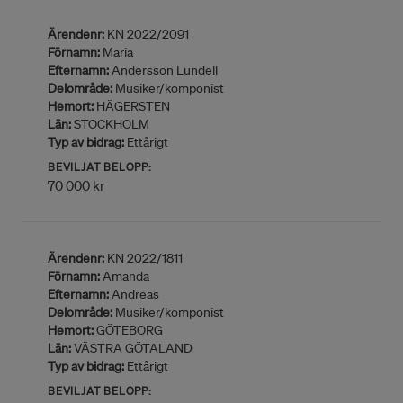
Ärendenr:
KN 2022/2091
Förnamn:
Maria
Efternamn:
Andersson Lundell
Delområde:
Musiker/komponist
Hemort:
HÄGERSTEN
Län:
STOCKHOLM
Typ av bidrag:
Ettårigt
BEVILJAT BELOPP:
70 000 kr
Ärendenr:
KN 2022/1811
Förnamn:
Amanda
Efternamn:
Andreas
Delområde:
Musiker/komponist
Hemort:
GÖTEBORG
Län:
VÄSTRA GÖTALAND
Typ av bidrag:
Ettårigt
BEVILJAT BELOPP: